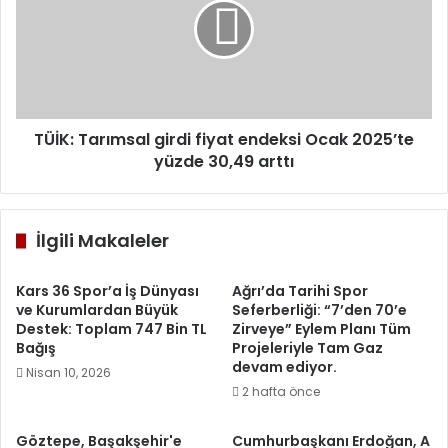
fiyat
endeksi
Ocak
2025’te
yüzde
30,49
arttı
TÜİK: Tarımsal girdi fiyat endeksi Ocak 2025’te
yüzde 30,49 arttı
İlgili Makaleler
Kars 36 Spor’a İş Dünyası
Ağrı’da Tarihi Spor
ve Kurumlardan Büyük
Seferberliği: “7’den 70’e
Destek: Toplam 747 Bin TL
Zirveye” Eylem Planı Tüm
Bağış
Projeleriyle Tam Gaz
devam ediyor.
Nisan 10, 2026
2 hafta önce
Göztepe, Başakşehir'e
Cumhurbaşkanı Erdoğan, A