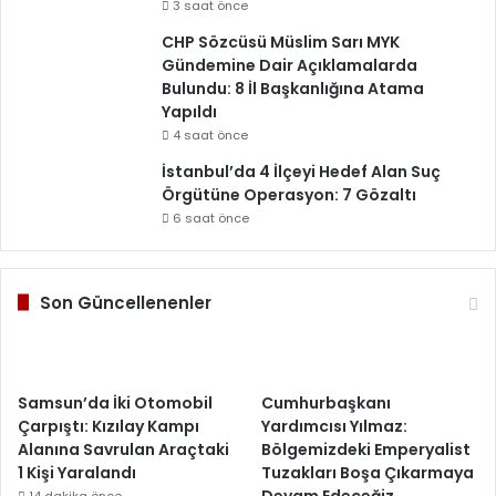
3 saat önce
CHP Sözcüsü Müslim Sarı MYK
Gündemine Dair Açıklamalarda
Bulundu: 8 İl Başkanlığına Atama
Yapıldı
4 saat önce
İstanbul’da 4 İlçeyi Hedef Alan Suç
Örgütüne Operasyon: 7 Gözaltı
6 saat önce
Son Güncellenenler
Samsun’da İki Otomobil
Cumhurbaşkanı
Çarpıştı: Kızılay Kampı
Yardımcısı Yılmaz:
Alanına Savrulan Araçtaki
Bölgemizdeki Emperyalist
1 Kişi Yaralandı
Tuzakları Boşa Çıkarmaya
Devam Edeceğiz
14 dakika önce