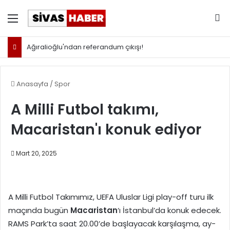
Menü
Ar
Ağıralioğlu'ndan referandum çıkışı!
Anasayfa
/
Spor
A Milli Futbol takımı,
Macaristan'ı konuk ediyor
Mart 20, 2025
A Milli Futbol Takımımız, UEFA Uluslar Ligi play-off turu ilk
maçında bugün
Macaristan
‘ı İstanbul’da konuk edecek.
RAMS Park’ta saat 20.00’de başlayacak karşılaşma, ay-