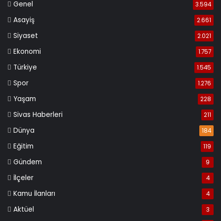
Genel
3.594
Asayiş
2.661
Siyaset
2.021
Ekonomi
1.757
Türkiye
1.545
Spor
1.276
Yaşam
228
Sivas Haberleri
211
Dünya
184
Eğitim
119
Gündem
9
İlçeler
4
Kamu İlanları
4
Aktüel
3