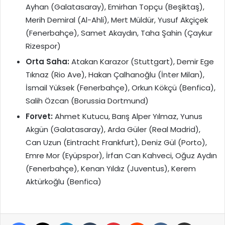
Ayhan (Galatasaray), Emirhan Topçu (Beşiktaş),
Merih Demiral (Al-Ahli), Mert Müldür, Yusuf Akçiçek
(Fenerbahçe), Samet Akaydın, Taha Şahin (Çaykur
Rizespor)
Orta Saha:
Atakan Karazor (Stuttgart), Demir Ege
Tıknaz (Rio Ave), Hakan Çalhanoğlu (İnter Milan),
İsmail Yüksek (Fenerbahçe), Orkun Kökçü (Benfica),
Salih Özcan (Borussia Dortmund)
Forvet:
Ahmet Kutucu, Barış Alper Yılmaz, Yunus
Akgün (Galatasaray), Arda Güler (Real Madrid),
Can Uzun (Eintracht Frankfurt), Deniz Gül (Porto),
Emre Mor (Eyüpspor), İrfan Can Kahveci, Oğuz Aydın
(Fenerbahçe), Kenan Yıldız (Juventus), Kerem
Aktürkoğlu (Benfica)
Facebook
X
LinkedIn
Tumblr
Pinterest
Reddit
VKontakte
E-Posta ile paylaş