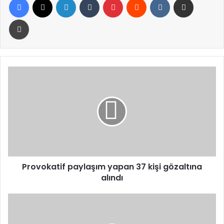
Yazdır
Provokatif
paylaşım
yapan
37
kişi
gözaltına
alındı
Provokatif paylaşım yapan 37 kişi gözaltına
alındı
TÜİK:
Tarımsal
girdi