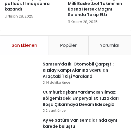
patladı, 11 maç sonra
Milli Basketbol Takımı’nın
kazandı
Bosna Hersek Maçını
Salonda Takip Etti
Nisan 28, 2025
Kasım 28, 2025
Son Eklenen
Popüler
Yorumlar
Samsun’da İki Otomobil Çarpıştı:
Kızılay Kampı Alanına Savrulan
Araçtaki 1 Kişi Yaralandı
14 dakika önce
Cumhurbaşkanı Yardımcısı Yılmaz:
Bölgemizdeki Emperyalist Tuzakları
Boşa Çıkarmaya Devam Edeceğiz
2 saat önce
Ay ve Satürn Van semalarında aynı
karede buluştu