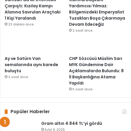
Çarpıştı: Kızılay Kampı
Yardımcısı Yılmaz:
Alanına Savrulan Araçtaki
Bölgemizdeki Emperyalist
1 Kişi Yaralandı
Tuzakları Boşa Çıkarmaya
Devam Edeceğiz
23 dakika önce
2 saat önce
Ay ve Satürn Van
CHP Sözcüsü Müslim Sarı
semalarında aynı karede
MYK Gündemine Dair
buluştu
Açıklamalarda Bulundu: 8
İl Başkanlığına Atama
3 saat önce
Yapıldı
5 saat önce
Popüler Haberler
Gram altın 4.844 TL’yi gördü
Eylül 9, 2025