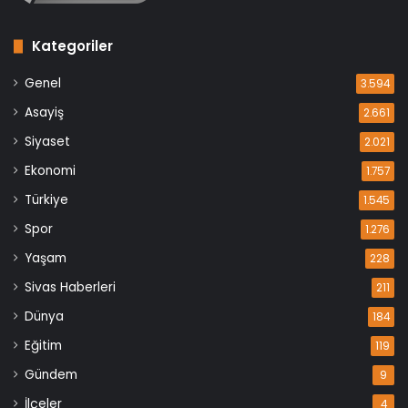
Kategoriler
Genel
3.594
Asayiş
2.661
Siyaset
2.021
Ekonomi
1.757
Türkiye
1.545
Spor
1.276
Yaşam
228
Sivas Haberleri
211
Dünya
184
Eğitim
119
Gündem
9
İlçeler
4