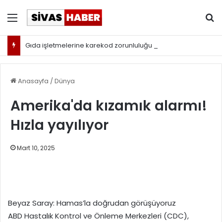
Menü
Ar
Gıda işletmelerine karekod zorunluluğu geldi
Anasayfa
/
Dünya
Amerika'da kızamık alarmı!
Hızla yayılıyor
Mart 10, 2025
Beyaz Saray: Hamas’la doğrudan görüşüyoruz
ABD Hastalık Kontrol ve Önleme Merkezleri (CDC),