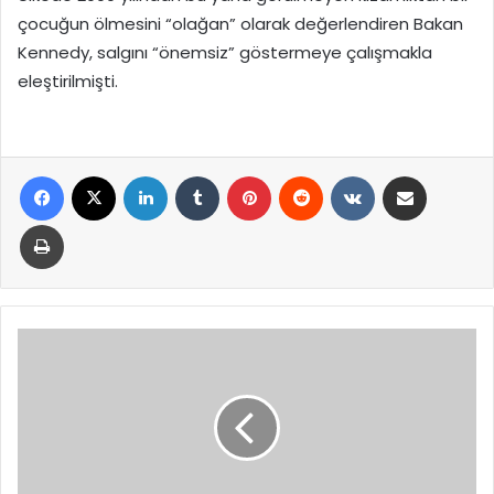
çocuğun ölmesini “olağan” olarak değerlendiren Bakan
Kennedy, salgını “önemsiz” göstermeye çalışmakla
eleştirilmişti.
Facebook
X
LinkedIn
Tumblr
Pinterest
Reddit
VKontakte
E-Posta ile paylaş
Yazdır
Uykusuzluk
kronik
hastalık
sebebi!