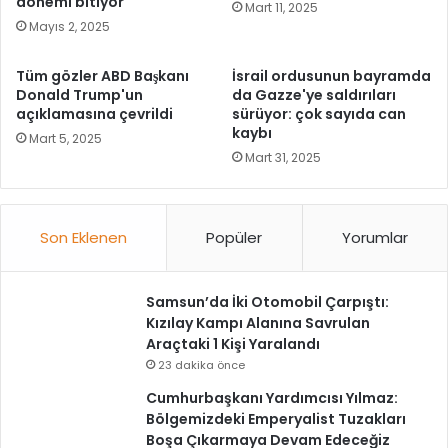
dönemi bitiyor
Mart 11, 2025
Mayıs 2, 2025
Tüm gözler ABD Başkanı
İsrail ordusunun bayramda
Donald Trump'un
da Gazze'ye saldırıları
açıklamasına çevrildi
sürüyor: çok sayıda can
kaybı
Mart 5, 2025
Mart 31, 2025
Son Eklenen
Popüler
Yorumlar
Samsun’da İki Otomobil Çarpıştı:
Kızılay Kampı Alanına Savrulan
Araçtaki 1 Kişi Yaralandı
23 dakika önce
Cumhurbaşkanı Yardımcısı Yılmaz:
Bölgemizdeki Emperyalist Tuzakları
Boşa Çıkarmaya Devam Edeceğiz