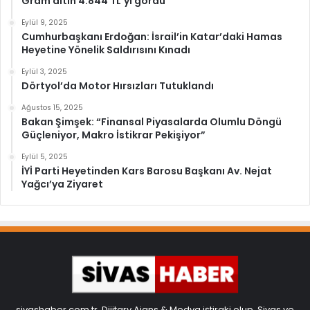
Gram altın 4.844 TL’yi gördü
Eylül 9, 2025
Cumhurbaşkanı Erdoğan: İsrail’in Katar’daki Hamas
Heyetine Yönelik Saldırısını Kınadı
Eylül 3, 2025
Dörtyol’da Motor Hırsızları Tutuklandı
Ağustos 15, 2025
Bakan Şimşek: “Finansal Piyasalarda Olumlu Döngü
Güçleniyor, Makro İstikrar Pekişiyor”
Eylül 5, 2025
İYİ Parti Heyetinden Kars Barosu Başkanı Av. Nejat
Yağcı’ya Ziyaret
sivashaber.com.tr, Dijitary Ajans & Medya iştiraki olup, Sivas ve