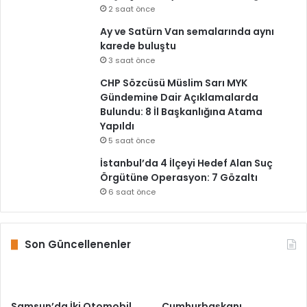
2 saat önce
Ay ve Satürn Van semalarında aynı
karede buluştu
3 saat önce
CHP Sözcüsü Müslim Sarı MYK
Gündemine Dair Açıklamalarda
Bulundu: 8 İl Başkanlığına Atama
Yapıldı
5 saat önce
İstanbul’da 4 İlçeyi Hedef Alan Suç
Örgütüne Operasyon: 7 Gözaltı
6 saat önce
Son Güncellenenler
Samsun’da İki Otomobil
Cumhurbaşkanı