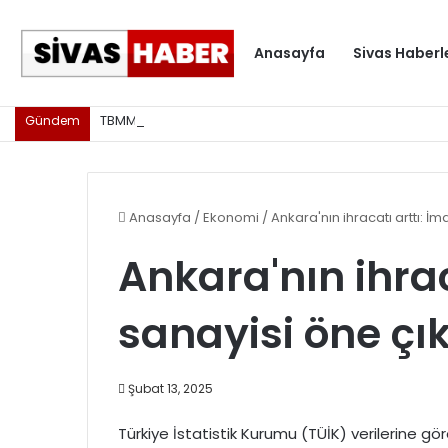
Anasayfa
Sivas Haberl
TBMM'de "Veriden Karara Ulusal Yapay Zeka Zirvesi"
Gündem
Anasayfa
/
Ekonomi
/
Ankara'nın ihracatı arttı: İm
Ankara'nın ihrac
sanayisi öne çık
Şubat 13, 2025
Türkiye İstatistik Kurumu (TÜİK) verilerine göre