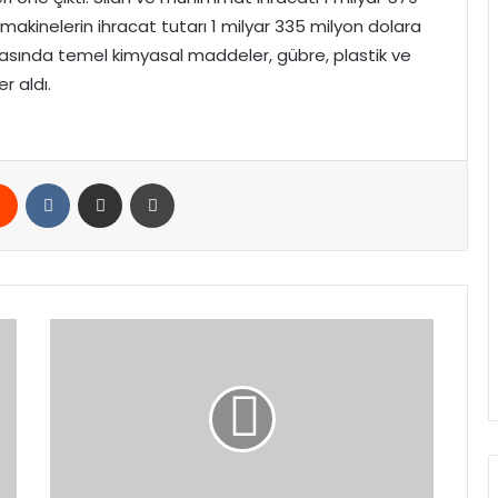
makinelerin ihracat tutarı 1 milyar 335 milyon dolara
arasında temel kimyasal maddeler, gübre, plastik ve
r aldı.
rest
Reddit
VKontakte
E-Posta ile paylaş
Yazdır
GÖKBEY
Helikopteri,
kışa
meydan
okudu!