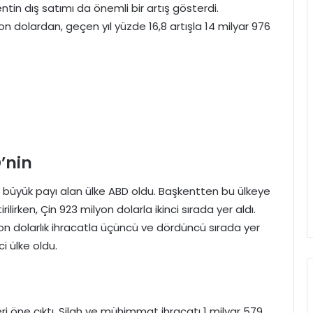
tin dış satımı da önemli bir artış gösterdi.
yon dolardan, geçen yıl yüzde 16,8 artışla 14 milyar 976
’nin
n büyük payı alan ülke ABD oldu. Başkentten bu ülkeye
ilirken, Çin 923 milyon dolarla ikinci sırada yer aldı.
on dolarlık ihracatla üçüncü ve dördüncü sırada yer
ci ülke oldu.
ri öne çıktı. Silah ve mühimmat ihracatı 1 milyar 579