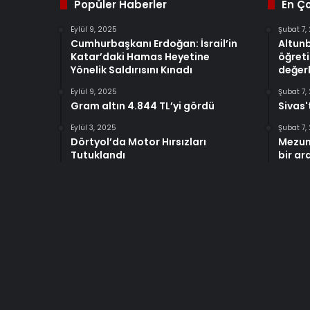
Popüler Haberler
En Ç
Eylül 9, 2025
Şubat 7,
Cumhurbaşkanı Erdoğan: İsrail’in
Altun
Katar’daki Hamas Heyetine
öğreti
Yönelik Saldırısını Kınadı
değerl
Eylül 9, 2025
Şubat 7,
Gram altın 4.844 TL’yi gördü
Sivas'
Eylül 3, 2025
Şubat 7,
Dörtyol’da Motor Hırsızları
Mezun
Tutuklandı
bir ar