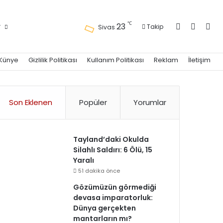
Kayıt Ol
Kenar 
Ara
℃
23
r
Takip
Sivas
Künye
Gizlilik Politikası
Kullanım Politikası
Reklam
İletişim
Son Eklenen
Popüler
Yorumlar
Tayland’daki Okulda
Silahlı Saldırı: 6 Ölü, 15
Yaralı
51 dakika önce
Gözümüzün görmediği
devasa imparatorluk:
Dünya gerçekten
mantarların mı?