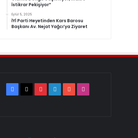
İstikrar Pekişiyor”
Eylül 5, 2025
İYİ Parti Heyetinden Kars Barosu
Başkanı Av. Nejat Yağcı’ya Ziyaret
Facebook
X
Pinterest
LinkedIn
YouTube
Instagram