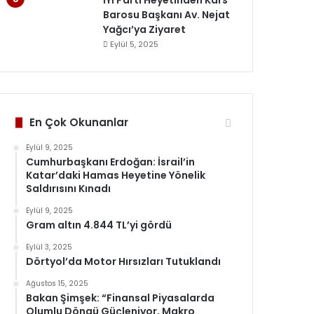
İYİ Parti Heyetinden Kars
Barosu Başkanı Av. Nejat
Yağcı’ya Ziyaret
Eylül 5, 2025
En Çok Okunanlar
Eylül 9, 2025
Cumhurbaşkanı Erdoğan: İsrail’in
Katar’daki Hamas Heyetine Yönelik
Saldırısını Kınadı
Eylül 9, 2025
Gram altın 4.844 TL’yi gördü
Eylül 3, 2025
Dörtyol’da Motor Hırsızları Tutuklandı
Ağustos 15, 2025
Bakan Şimşek: “Finansal Piyasalarda
Olumlu Döngü Güçleniyor, Makro