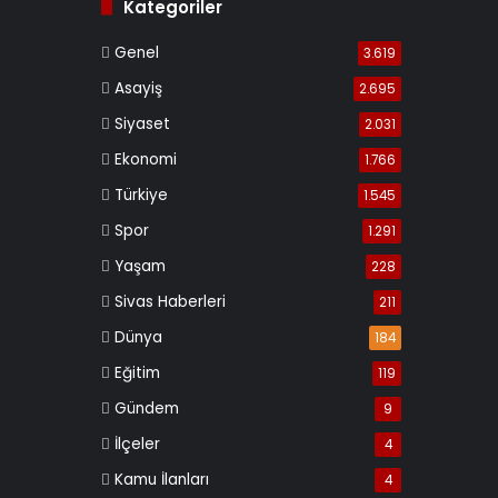
Kategoriler
Genel
3.619
Asayiş
2.695
Siyaset
2.031
Ekonomi
1.766
Türkiye
1.545
Spor
1.291
Yaşam
228
Sivas Haberleri
211
Dünya
184
Eğitim
119
Gündem
9
İlçeler
4
Kamu İlanları
4