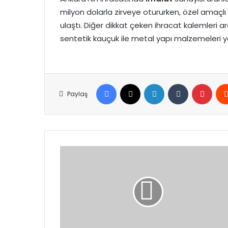
milyon dolarla zirveye otururken, özel amaçlı 
ulaştı. Diğer dikkat çeken ihracat kalemleri 
sentetik kauçuk ile metal yapı malzemeleri ye
Facebook
X
LinkedIn
Tumblr
Pinte
Paylaş
Son
bir
haftada
56
terörist
etkisiz
hale
getirildi