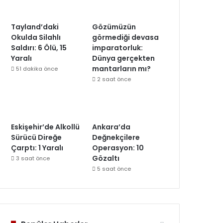
Tayland’daki
Gözümüzün
Okulda Silahlı
görmediği devasa
Saldırı: 6 Ölü, 15
imparatorluk:
Yaralı
Dünya gerçekten
mantarların mı?
51 dakika önce
2 saat önce
Eskişehir’de Alkollü
Ankara’da
Sürücü Direğe
Değnekçilere
Çarptı: 1 Yaralı
Operasyon: 10
Gözaltı
3 saat önce
5 saat önce