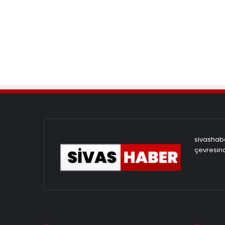
sivashabe
çevresind