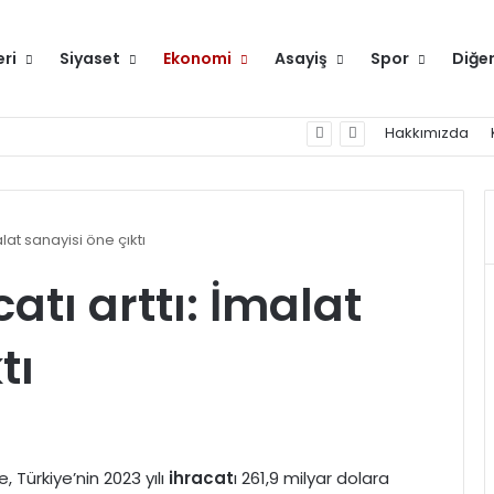
eri
Siyaset
Ekonomi
Asayiş
Spor
Diğe
Hakkımızda
alat sanayisi öne çıktı
atı arttı: İmalat
tı
, Türkiye’nin 2023 yılı
ihracat
ı 261,9 milyar dolara