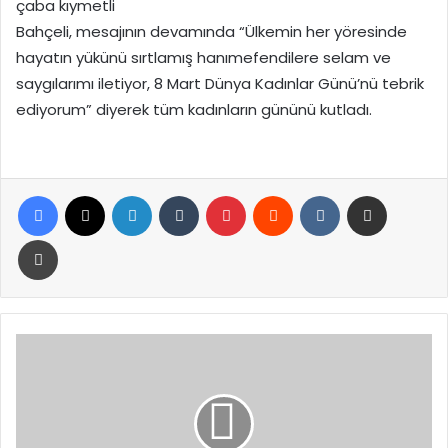
çaba kıymetli
Bahçeli, mesajının devamında “Ülkemin her yöresinde
hayatın yükünü sırtlamış hanımefendilere selam ve
saygılarımı iletiyor, 8 Mart Dünya Kadınlar Günü’nü tebrik
ediyorum” diyerek tüm kadınların gününü kutladı.
Facebook
X
LinkedIn
Tumblr
Pinterest
Reddit
VKontakte
E-Posta ile paylaş
Yazdır
Arjantin'de
sel
felaketi:
10
can