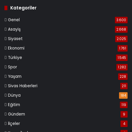
Kategoriler
Genel
3.600
Asayiş
2.668
Siyaset
2.025
Ekonomi
1.761
Türkiye
1.545
Spor
1.282
Yaşam
228
Sivas Haberleri
211
Dünya
184
Eğitim
119
Gündem
9
İlçeler
4