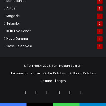
Kamu İlanları
4
Aktüel
3
Magazin
3
Teknoloji
2
Kültür ve Sanat
1
Hava Durumu
1
Sivas Belediyesi
1
© Telif Hakkı 2026, Tüm Hakları Saklıdır
Hakkımızda
Künye
Gizlilik Politikası
Kullanım Politikası
Reklam
İletişim
Facebook
X
Pinterest
LinkedIn
YouTube
Instagram