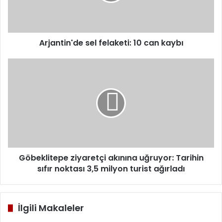
kaybı
Arjantin'de sel felaketi: 10 can kaybı
Göbeklitepe
ziyaretçi
akınına
uğruyor:
Tarihin
sıfır
noktası
3,5
milyon
turist
Göbeklitepe ziyaretçi akınına uğruyor: Tarihin
ağırladı
sıfır noktası 3,5 milyon turist ağırladı
İlgili Makaleler