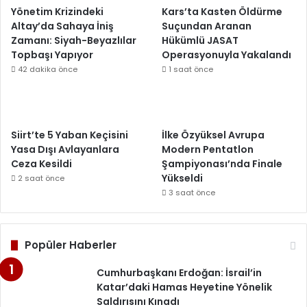
Yönetim Krizindeki
Kars’ta Kasten Öldürme
Altay’da Sahaya İniş
Suçundan Aranan
Zamanı: Siyah-Beyazlılar
Hükümlü JASAT
Topbaşı Yapıyor
Operasyonuyla Yakalandı
42 dakika önce
1 saat önce
Siirt’te 5 Yaban Keçisini
İlke Özyüksel Avrupa
Yasa Dışı Avlayanlara
Modern Pentatlon
Ceza Kesildi
Şampiyonası’nda Finale
Yükseldi
2 saat önce
3 saat önce
Popüler Haberler
Cumhurbaşkanı Erdoğan: İsrail’in
Katar’daki Hamas Heyetine Yönelik
Saldırısını Kınadı