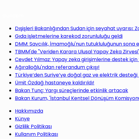
Gündem
Dışişleri Bakanlığından Sudan için seyahat uyarısı: 
Gıda işletmelerine karekod zorunluluğu geldi
DMM: Savcılık, İmamoğlu'nun tutukluluğunun sona e
TBMM'de "Veriden Karara Ulusal Yapay Zeka Zirvesi
Cevdet Yılmaz: Yapay zeka girişimlerine destek için
Ağıralioğlu'ndan referandum çıkışı!
Türkiye’den Suriye’ye doğal gaz ve elektrik desteği
Ümit Özdağ hastaneye kaldırıldı!
Bakan Tunç: Yargı süreçlerinde etkinlik artacak
Bakan Kurum, 'İstanbul Kentsel Dönüşüm Komisyonu'
Hakkımızda
Künye
Gizlilik Politikası
Kullanım Politikası