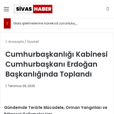
Menü
Ar
Gıda işletmelerine karekod zorunluluğu geldi
Anasayfa
/
Siyaset
Cumhurbaşkanlığı Kabinesi
Cumhurbaşkanı Erdoğan
Başkanlığında Toplandı
Temmuz 29, 2025
Gündemde Terörle Mücadele, Orman Yangınları ve