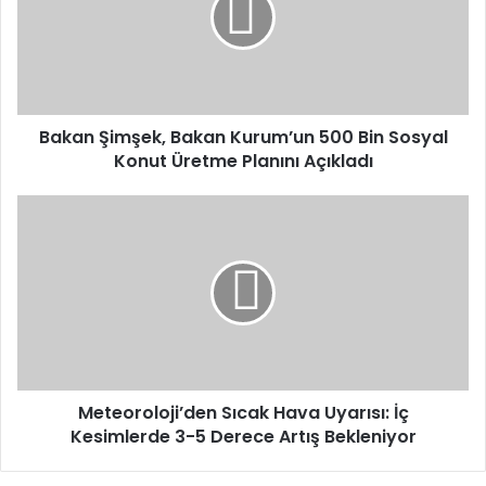
500
Bin
Sosyal
Konut
Üretme
Planını
Bakan Şimşek, Bakan Kurum’un 500 Bin Sosyal
Açıkladı
Konut Üretme Planını Açıkladı
Meteoroloji’den
Sıcak
Hava
Uyarısı:
İç
Kesimlerde
3-
5
Derece
Artış
Meteoroloji’den Sıcak Hava Uyarısı: İç
Bekleniyor
Kesimlerde 3-5 Derece Artış Bekleniyor