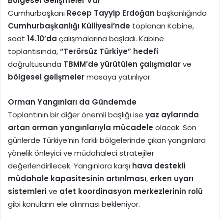
Bölgesel Gelişmeler Var
Cumhurbaşkanı
Recep Tayyip Erdoğan
başkanlığında
Cumhurbaşkanlığı Külliyesi’nde
toplanan Kabine,
saat
14.10’da
çalışmalarına başladı. Kabine
toplantısında,
“Terörsüz Türkiye” hedefi
doğrultusunda
TBMM’de yürütülen çalışmalar
ve
bölgesel gelişmeler
masaya yatırılıyor.
Orman Yangınları da Gündemde
Toplantının bir diğer önemli başlığı ise
yaz aylarında
artan orman yangınlarıyla mücadele
olacak. Son
günlerde Türkiye’nin farklı bölgelerinde çıkan yangınlara
yönelik önleyici ve müdahaleci stratejiler
değerlendirilecek. Yangınlara karşı
hava destekli
müdahale kapasitesinin artırılması
,
erken uyarı
sistemleri
ve
afet koordinasyon merkezlerinin rolü
gibi konuların ele alınması bekleniyor.