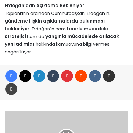
Erdoğan’dan Açıklama Bekleniyor
Toplantının ardından Cumhurbaşkanı Erdoğan’ın,
gündeme ilişkin açıklamalarda bulunması
bekleniyor.
Erdoğan’ın hem
terörle mücadele
stratejisi
hem de
yangınla mücadelede atılacak
yeni adımlar
hakkında kamuoyuna bilgi vermesi
öngörülüyor.
Facebook
X
LinkedIn
Tumblr
Pinterest
Reddit
VKontakte
E-Posta ile paylaş
Yazdır
Bakan
Şimşek,
Bakan
Kurum’un