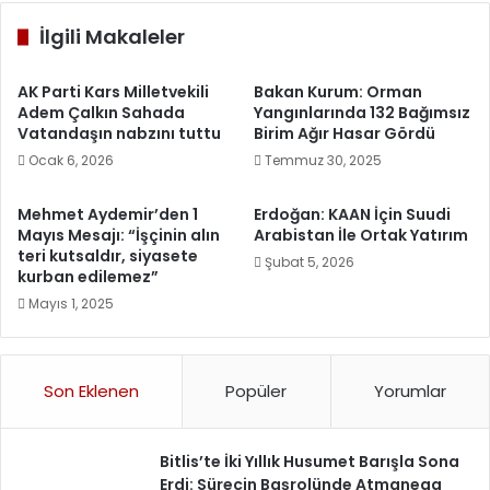
İlgili Makaleler
AK Parti Kars Milletvekili
Bakan Kurum: Orman
Adem Çalkın Sahada
Yangınlarında 132 Bağımsız
Vatandaşın nabzını tuttu
Birim Ağır Hasar Gördü
Ocak 6, 2026
Temmuz 30, 2025
Mehmet Aydemir’den 1
Erdoğan: KAAN İçin Suudi
Mayıs Mesajı: “İşçinin alın
Arabistan İle Ortak Yatırım
teri kutsaldır, siyasete
Şubat 5, 2026
kurban edilemez”
Mayıs 1, 2025
Son Eklenen
Popüler
Yorumlar
Bitlis’te İki Yıllık Husumet Barışla Sona
Erdi: Sürecin Başrolünde Atmanega