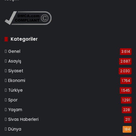
Kategoriler
Genel
3.614
Asayiş
2.687
Siyaset
2.030
Ekonomi
1.764
Türkiye
1.545
Spor
1.291
Yaşam
228
Sivas Haberleri
211
Dünya
184