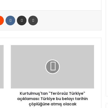
rest
Reddit
VKontakte
E-Posta ile paylaş
Yazdır
Kurtulmuş'tan
"Terörsüz
Türkiye"
açıklaması:
Türkiye
bu
belayı
tarihin
çöplüğüne
atmış
Kurtulmuş'tan "Terörsüz Türkiye"
olacak
açıklaması: Türkiye bu belayı tarihin
çöplüğüne atmış olacak