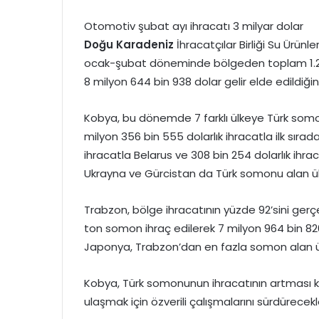
Otomotiv şubat ayı ihracatı 3 milyar dolar
Doğu Karadeniz
İhracatçılar Birliği Su Ürünl
ocak-şubat döneminde bölgeden toplam 1.234
8 milyon 644 bin 938 dolar gelir elde edildiğini 
Kobya, bu dönemde 7 farklı ülkeye Türk somon
milyon 356 bin 555 dolarlık ihracatla ilk sırada 
ihracatla Belarus ve 308 bin 254 dolarlık ihr
Ukrayna ve Gürcistan da Türk somonu alan ülk
Trabzon, bölge ihracatının yüzde 92’sini gerç
ton somon ihraç edilerek 7 milyon 964 bin 820 
Japonya, Trabzon’dan en fazla somon alan ül
Kobya, Türk somonunun ihracatının artması 
ulaşmak için özverili çalışmalarını sürdürecekle