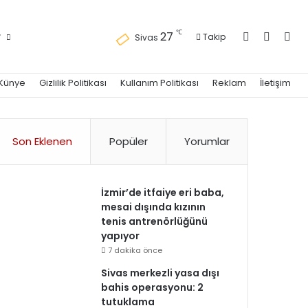
Kayıt Ol
Kenar 
Ara
℃
27
r
Takip
Sivas
Künye
Gizlilik Politikası
Kullanım Politikası
Reklam
İletişim
Son Eklenen
Popüler
Yorumlar
İzmir’de itfaiye eri baba,
mesai dışında kızının
tenis antrenörlüğünü
yapıyor
7 dakika önce
Sivas merkezli yasa dışı
bahis operasyonu: 2
tutuklama