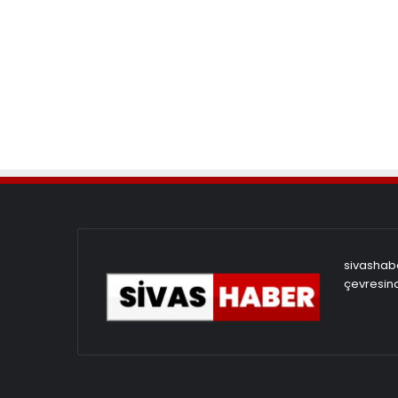
sivashabe
çevresind