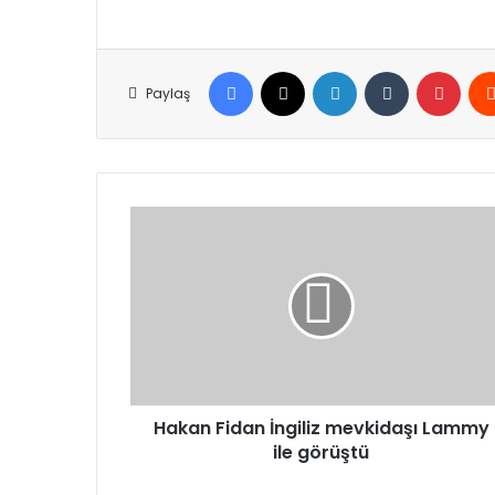
Facebook
X
LinkedIn
Tumblr
Pinte
Paylaş
Hakan
Fidan
İngiliz
mevkidaşı
Lammy
ile
görüştü
Hakan Fidan İngiliz mevkidaşı Lammy
ile görüştü