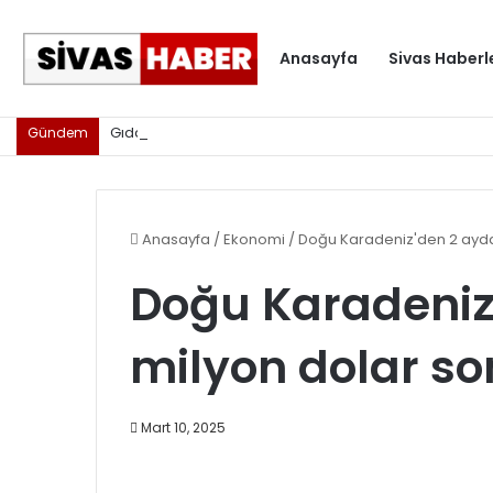
Anasayfa
Sivas Haberl
Gıda işletmelerine karekod zorunluluğu geldi
Gündem
Anasayfa
/
Ekonomi
/
Doğu Karadeniz'den 2 ayda
Doğu Karadeniz
milyon dolar so
Mart 10, 2025