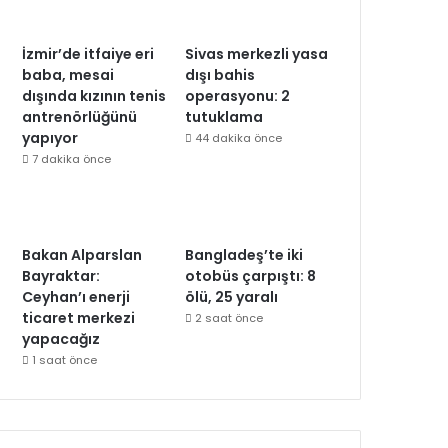
İzmir’de itfaiye eri
Sivas merkezli yasa
baba, mesai
dışı bahis
dışında kızının tenis
operasyonu: 2
antrenörlüğünü
tutuklama
yapıyor
44 dakika önce
7 dakika önce
Bakan Alparslan
Bangladeş’te iki
Bayraktar:
otobüs çarpıştı: 8
Ceyhan’ı enerji
ölü, 25 yaralı
ticaret merkezi
2 saat önce
yapacağız
1 saat önce