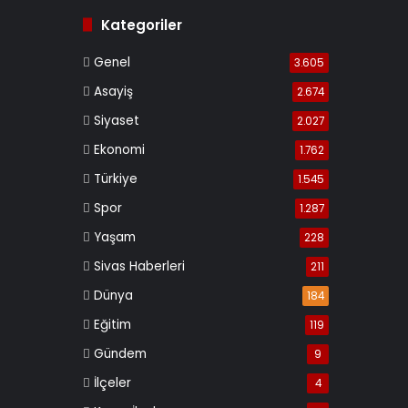
Kategoriler
Genel
3.605
Asayiş
2.674
Siyaset
2.027
Ekonomi
1.762
Türkiye
1.545
Spor
1.287
Yaşam
228
Sivas Haberleri
211
Dünya
184
Eğitim
119
Gündem
9
İlçeler
4