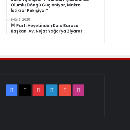
Olumlu Döngü Güçleniyor, Makro
İstikrar Pekişiyor”
Eylül 5, 2025
İYİ Parti Heyetinden Kars Barosu
Başkanı Av. Nejat Yağcı’ya Ziyaret
Facebook
X
Pinterest
LinkedIn
YouTube
Instagram