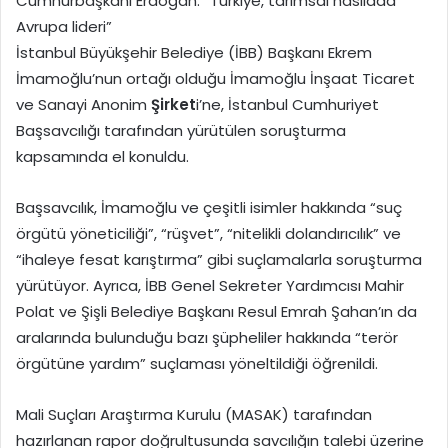
Cumhurbaşkanı Erdoğan: “Türkiye, tarımsal hasılada
Avrupa lideri”
İstanbul Büyükşehir Belediye (İBB) Başkanı Ekrem
İmamoğlu’nun ortağı olduğu İmamoğlu İnşaat Ticaret
ve Sanayi Anonim
Şirket
i’ne, İstanbul Cumhuriyet
Başsavcılığı tarafından yürütülen soruşturma
kapsamında el konuldu.
Başsavcılık, İmamoğlu ve çeşitli isimler hakkında “suç
örgütü yöneticiliği”, “rüşvet”, “nitelikli dolandırıcılık” ve
“ihaleye fesat karıştırma” gibi suçlamalarla soruşturma
yürütüyor. Ayrıca, İBB Genel Sekreter Yardımcısı Mahir
Polat ve Şişli Belediye Başkanı Resul Emrah Şahan’ın da
aralarında bulunduğu bazı şüpheliler hakkında “terör
örgütüne yardım” suçlaması yöneltildiği öğrenildi.
Mali Suçları Araştırma Kurulu (MASAK) tarafından
hazırlanan rapor doğrultusunda savcılığın talebi üzerine