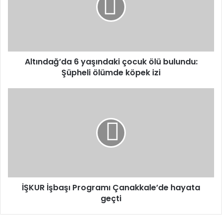
ölü
bulundu:
Şüpheli
ölümde
köpek
izi
Altındağ’da 6 yaşındaki çocuk ölü bulundu:
Şüpheli ölümde köpek izi
İŞKUR
İşbaşı
Programı
Çanakkale’de
hayata
geçti
İŞKUR İşbaşı Programı Çanakkale’de hayata
geçti