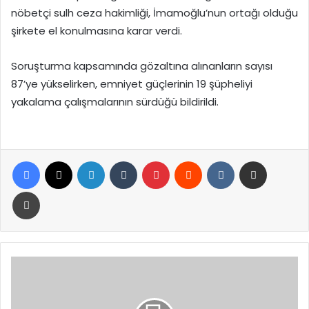
nöbetçi sulh ceza hakimliği, İmamoğlu’nun ortağı olduğu
şirkete el konulmasına karar verdi.
Soruşturma kapsamında gözaltına alınanların sayısı
87’ye yükselirken, emniyet güçlerinin 19 şüpheliyi
yakalama çalışmalarının sürdüğü bildirildi.
Facebook
X
LinkedIn
Tumblr
Pinterest
Reddit
VKontakte
E-Posta ile paylaş
Yazdır
Altındağ’da
6
yaşındaki
çocuk