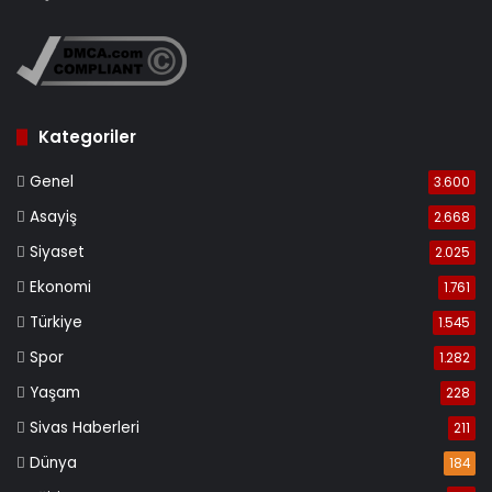
Kategoriler
Genel
3.600
Asayiş
2.668
Siyaset
2.025
Ekonomi
1.761
Türkiye
1.545
Spor
1.282
Yaşam
228
Sivas Haberleri
211
Dünya
184