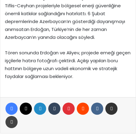
Tiflis-Ceyhan projeleriyle bölgesel enerji güvenliğine
önemli katkılar sağlandığını hatırlattı. 6 Şubat
depremlerinde Azerbaycan’ın gösterdiği dayanışmayı
anımsatan Erdoğan, Türkiye’nin de her zaman
Azerbaycan’ın yanında olacağını söyledi.
Tören sonunda Erdoğan ve Aliyev, projede emeği geçen
işçilerle hatıra fotoğrafı çektirdi. Açılışı yapılan boru
hattının bölgeye uzun vadeli ekonomik ve stratejik
faydalar sağlaması bekleniyor.
Facebook
X
LinkedIn
Tumblr
Pinterest
Reddit
VKontakte
E-Posta ile paylaş
Yazdır