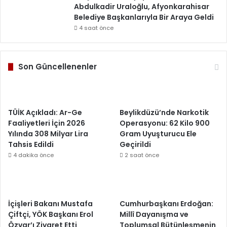
Abdulkadir Uraloğlu, Afyonkarahisar
Belediye Başkanlarıyla Bir Araya Geldi
4 saat önce
Son Güncellenenler
TÜİK Açıkladı: Ar-Ge
Beylikdüzü’nde Narkotik
Faaliyetleri İçin 2026
Operasyonu: 62 Kilo 900
Yılında 308 Milyar Lira
Gram Uyuşturucu Ele
Tahsis Edildi
Geçirildi
4 dakika önce
2 saat önce
İçişleri Bakanı Mustafa
Cumhurbaşkanı Erdoğan:
Çiftçi, YÖK Başkanı Erol
Millî Dayanışma ve
Özvar’ı Ziyaret Etti
Toplumsal Bütünleşmenin