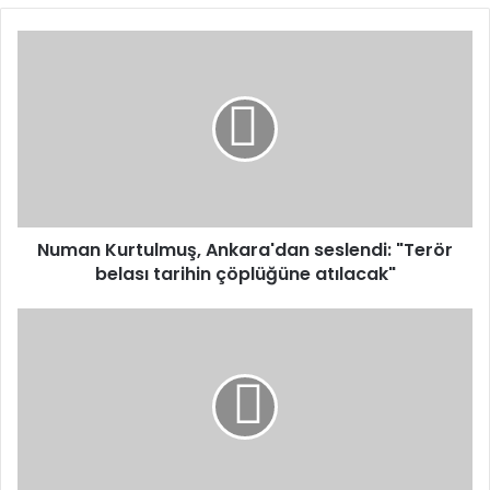
Numan
Kurtulmuş,
Ankara'dan
seslendi:
"Terör
belası
tarihin
çöplüğüne
atılacak"
Numan Kurtulmuş, Ankara'dan seslendi: "Terör
belası tarihin çöplüğüne atılacak"
Türkiye,
6
milletlerarası
anlaşmayı
onayladı