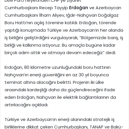
DEM Parti heyetinden CHP’ye ziyaret
Cumhurbaşkanı Recep Tayyip
Erdoğan
ve Azerbaycan
Cumhurbaşkanı İlham Aliyev, Iğdır-Nahçıvan Doğalgaz
Boru Hattı’nın açılış törenine katıldı. Erdoğan, törende
yaptığı konuşmada Türkiye ve Azerbaycan’ın her alanda
iş birliğini geliştirdiğini vurgulayarak, “Bölgemizde barış, iş
birliği ve kalkınma istiyoruz. Bu amaçla bugüne kadar
birçok adım attık ve atmaya devam edeceğiz” dedi.
Erdoğan, 80 kilometre uzunluğundaki boru hattının
Nahçıvan’ın enerji güvenliğini en az 30 yıl boyunca
teminat altına alacağını belirtti. Projenin iki ülke
arasındaki kardeşliği daha da güçlendireceğini ifade
eden Erdoğan, Nahçıvan ile elektrik bağlantılarının da
artırılacağını açıkladı.
Türkiye ve Azerbaycan’ın enerji alanındaki stratejik iş
birliklerine dikkat çeken Cumhurbaşkanı, TANAP ve Bakü-