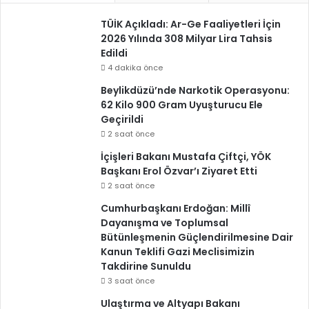
TÜİK Açıkladı: Ar-Ge Faaliyetleri İçin
2026 Yılında 308 Milyar Lira Tahsis
Edildi
4 dakika önce
Beylikdüzü’nde Narkotik Operasyonu:
62 Kilo 900 Gram Uyuşturucu Ele
Geçirildi
2 saat önce
İçişleri Bakanı Mustafa Çiftçi, YÖK
Başkanı Erol Özvar’ı Ziyaret Etti
2 saat önce
Cumhurbaşkanı Erdoğan: Millî
Dayanışma ve Toplumsal
Bütünleşmenin Güçlendirilmesine Dair
Kanun Teklifi Gazi Meclisimizin
Takdirine Sunuldu
3 saat önce
Ulaştırma ve Altyapı Bakanı