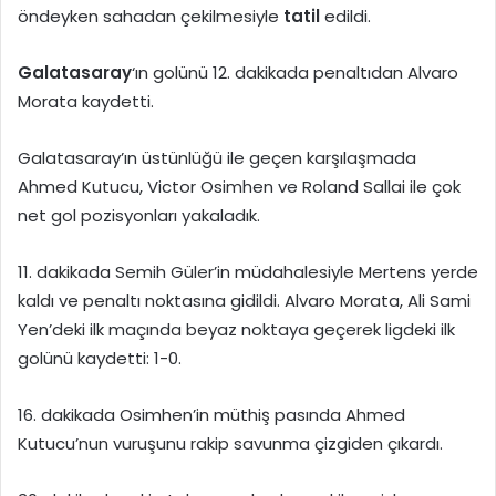
öndeyken sahadan çekilmesiyle
tatil
edildi.
Galatasaray
‘ın golünü 12. dakikada penaltıdan Alvaro
Morata kaydetti.
Galatasaray’ın üstünlüğü ile geçen karşılaşmada
Ahmed Kutucu, Victor Osimhen ve Roland Sallai ile çok
net gol pozisyonları yakaladık.
11. dakikada Semih Güler’in müdahalesiyle Mertens yerde
kaldı ve penaltı noktasına gidildi. Alvaro Morata, Ali Sami
Yen’deki ilk maçında beyaz noktaya geçerek ligdeki ilk
golünü kaydetti: 1-0.
16. dakikada Osimhen’in müthiş pasında Ahmed
Kutucu’nun vuruşunu rakip savunma çizgiden çıkardı.