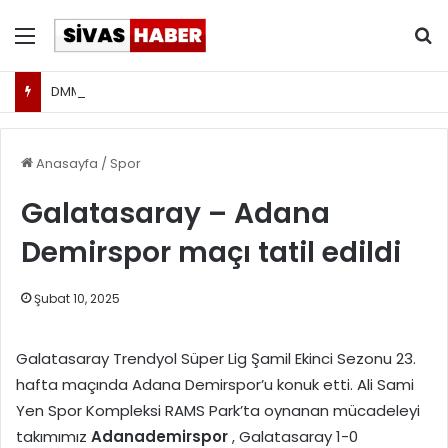
Menü
Ar
DMM: Savcılık, İmamoğlu'nun tutukluluğunun sona ermesine kadar tedbiren X hesabının erişime engellenmesini istedi
Anasayfa
/
Spor
Galatasaray – Adana
Demirspor maçı tatil edildi
Şubat 10, 2025
Galatasaray Trendyol Süper Lig Şamil Ekinci Sezonu 23.
hafta maçında Adana Demirspor’u konuk etti. Ali Sami
Yen Spor Kompleksi RAMS Park’ta oynanan mücadeleyi
takımımız
Adanademirspor
, Galatasaray 1-0