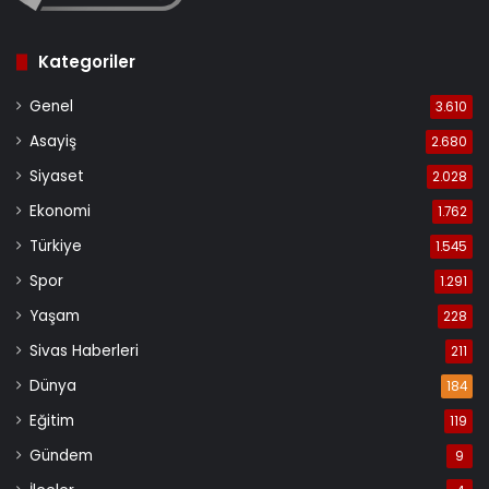
Kategoriler
Genel
3.610
Asayiş
2.680
Siyaset
2.028
Ekonomi
1.762
Türkiye
1.545
Spor
1.291
Yaşam
228
Sivas Haberleri
211
Dünya
184
Eğitim
119
Gündem
9