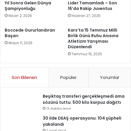
Yıl Sonra Gelen Dünya
Lider Tamamladı – Son
Şampiyonluğu
16’da Rakip Juventus
Nisan 2, 2026
Haziran 27, 2025
Boccede Gururlandıran
Kars’ta 15 Temmuz Milli
Başarı
Birlik Günü Ruhu Anısına
Atletizm Yarışması
Mayıs 11, 2026
Düzenlendi
Temmuz 15, 2025
Son Eklenen
Popüler
Yorumlar
Beşiktaş transferi gerçekleşmedi ama
sözünü tuttu: 500 kilo karpuz dağıttı
13 dakika önce
30 ilde DEAŞ operasyonu: 104 şüpheli
yakalandı
2 saat önce