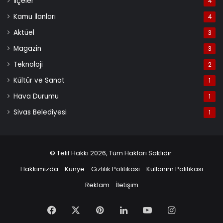
İlçeler
4
Kamu İlanları
4
Aktüel
3
Magazin
3
Teknoloji
2
Kültür ve Sanat
1
Hava Durumu
1
Sivas Belediyesi
1
© Telif Hakkı 2026, Tüm Hakları Saklıdır
Hakkımızda
Künye
Gizlilik Politikası
Kullanım Politikası
Reklam
İletişim
Facebook
X
Pinterest
LinkedIn
YouTube
Instagram