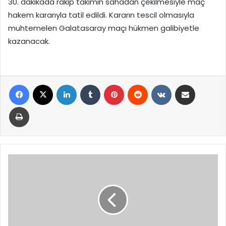
30. dakikada rakip takımın sahadan çekilmesiyle maç
hakem kararıyla tatil edildi. Kararın tescil olmasıyla
muhtemelen Galatasaray maçı hükmen galibiyetle
kazanacak.
Facebook
X
LinkedIn
Tumblr
Pinterest
Reddit
VKontakte
E-Posta ile paylaş
Yazdır
ÖZBELSAN
HEM
YENİLENİYOR
HEM
GELİŞİYOR