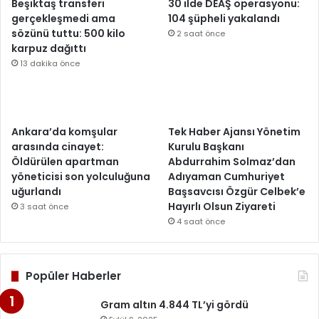
Beşiktaş transferi
30 ilde DEAŞ operasyonu:
gerçekleşmedi ama
104 şüpheli yakalandı
sözünü tuttu: 500 kilo
2 saat önce
karpuz dağıttı
13 dakika önce
Ankara’da komşular
Tek Haber Ajansı Yönetim
arasında cinayet:
Kurulu Başkanı
Öldürülen apartman
Abdurrahim Solmaz’dan
yöneticisi son yolculuğuna
Adıyaman Cumhuriyet
uğurlandı
Başsavcısı Özgür Celbek’e
Hayırlı Olsun Ziyareti
3 saat önce
4 saat önce
Popüler Haberler
Gram altın 4.844 TL’yi gördü