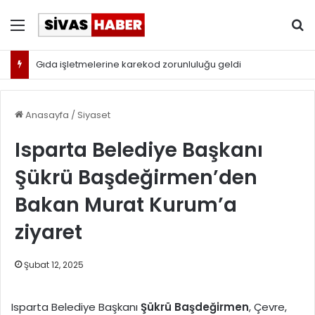
Menü
Ar
Gıda işletmelerine karekod zorunluluğu geldi
Anasayfa
/
Siyaset
Isparta Belediye Başkanı
Şükrü Başdeğirmen’den
Bakan Murat Kurum’a
ziyaret
Şubat 12, 2025
Isparta Belediye Başkanı
Şükrü Başdeğirmen
, Çevre,