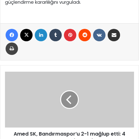
güçlendirme kararlılığını vurguladı.
Facebook
X
LinkedIn
Tumblr
Pinterest
Reddit
VKontakte
E-Posta ile paylaş
Yazdır
Amed
SK,
Bandırmaspor’u
2-
1
mağlup
etti:
4
maç
sonra
Amed SK, Bandırmaspor’u 2-1 mağlup etti: 4