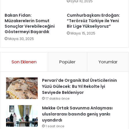
Eylül 10, 2025
Bakan Fidan:
Cumhurbaşkanı Erdoğan:
Müzakerelerin Somut
“Terörsüz Türkiye ile Yeni
Sonuçlar Verebileceğini
Bir Lige Yükseliyoruz”
Göstermeyi Başardık
Mayıs 15, 2025
Mayıs 30, 2025
Son Eklenen
Popüler
Yorumlar
Pervari’de Organik Bal Üreticilerinin
Yüzü Gülecek: Bu Yıl Rekolte İyi
Seviyede Bekleniyor
17 dakika önce
Mekke Ortak Savunma Anlaşması
uluslararası basında geniş yankı
uyandırdı
1 saat önce