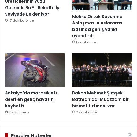
Üreticilerinin Yüzü
Gülecek: Bu Yıl Rekolte İyi
Seviyede Bekleniyor
Mekke Ortak Savunma
17 dakika önce
Anlaşması uluslararası
basında geniş yankı
uyandırdı
1 saat önce
Antalya’da motosikleti
Bakan Mehmet Şimşek
devrilen genç hayatını
Batman’da: Muazzam bir
kaybetti
hizmet fırtınası var
2 saat önce
2 saat önce
Popüler Haberler