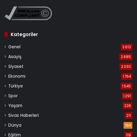
Kategoriler
Genel
3.613
Asayiş
2.685
Siyaset
2.030
Ekonomi
1.764
Türkiye
1.545
Spor
1.291
Yaşam
228
Sivas Haberleri
211
Dünya
184
Eğitim
119