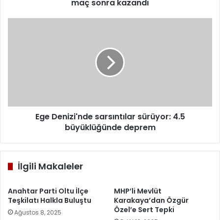
kazandı
maç sonra kazandı
Ege
Denizi'nde
sarsıntılar
sürüyor:
4.5
büyüklüğünde
deprem
Ege Denizi'nde sarsıntılar sürüyor: 4.5
büyüklüğünde deprem
İlgili Makaleler
Anahtar Parti Oltu İlçe
MHP’li Mevlüt
Teşkilatı Halkla Buluştu
Karakaya’dan Özgür
Özel’e Sert Tepki
Ağustos 8, 2025