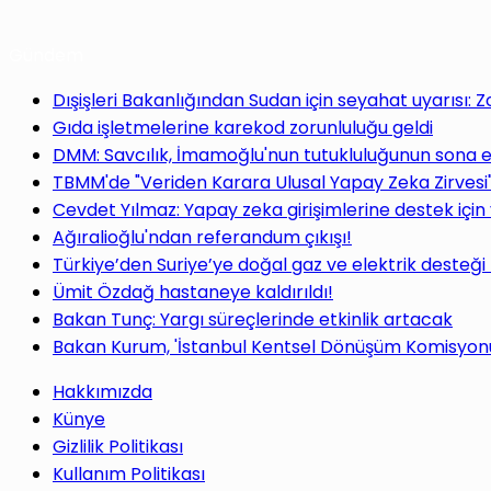
Gündem
Dışişleri Bakanlığından Sudan için seyahat uyarısı: 
Gıda işletmelerine karekod zorunluluğu geldi
DMM: Savcılık, İmamoğlu'nun tutukluluğunun sona e
TBMM'de "Veriden Karara Ulusal Yapay Zeka Zirvesi
Cevdet Yılmaz: Yapay zeka girişimlerine destek için
Ağıralioğlu'ndan referandum çıkışı!
Türkiye’den Suriye’ye doğal gaz ve elektrik desteği
Ümit Özdağ hastaneye kaldırıldı!
Bakan Tunç: Yargı süreçlerinde etkinlik artacak
Bakan Kurum, 'İstanbul Kentsel Dönüşüm Komisyonu'
Hakkımızda
Künye
Gizlilik Politikası
Kullanım Politikası