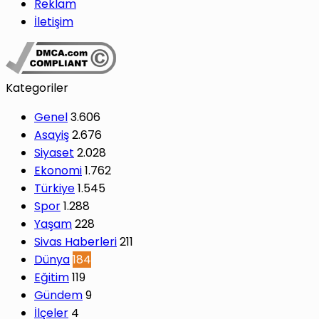
Reklam
İletişim
Kategoriler
Genel
3.606
Asayiş
2.676
Siyaset
2.028
Ekonomi
1.762
Türkiye
1.545
Spor
1.288
Yaşam
228
Sivas Haberleri
211
Dünya
184
Eğitim
119
Gündem
9
İlçeler
4