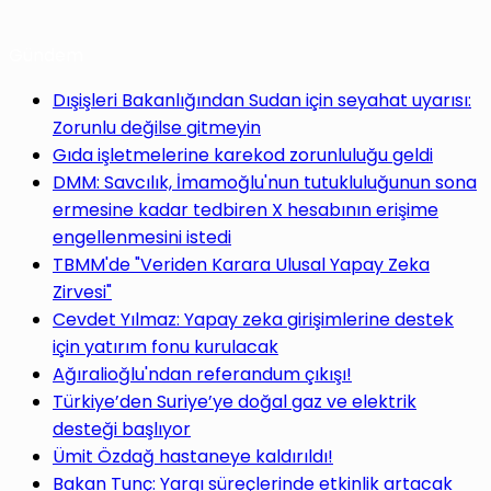
Gündem
Dışişleri Bakanlığından Sudan için seyahat uyarısı:
Zorunlu değilse gitmeyin
Gıda işletmelerine karekod zorunluluğu geldi
DMM: Savcılık, İmamoğlu'nun tutukluluğunun sona
ermesine kadar tedbiren X hesabının erişime
engellenmesini istedi
TBMM'de "Veriden Karara Ulusal Yapay Zeka
Zirvesi"
Cevdet Yılmaz: Yapay zeka girişimlerine destek
için yatırım fonu kurulacak
Ağıralioğlu'ndan referandum çıkışı!
Türkiye’den Suriye’ye doğal gaz ve elektrik
desteği başlıyor
Ümit Özdağ hastaneye kaldırıldı!
Bakan Tunç: Yargı süreçlerinde etkinlik artacak