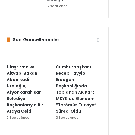
7 saat önce
Son Güncellenenler
Ulaştırma ve
Cumhurbaşkanı
Altyapı Bakanı
Recep Tayyip
Abdulkadir
Erdoğan
Uraloğlu,
Başkanlığında
Afyonkarahisar
Toplanan AK Parti
Belediye
MKYK’da Gündem
Başkanlarıyla Bir
“Terörsüz Türkiye”
Araya Geldi
Süreci Oldu
1 saat önce
1 saat önce