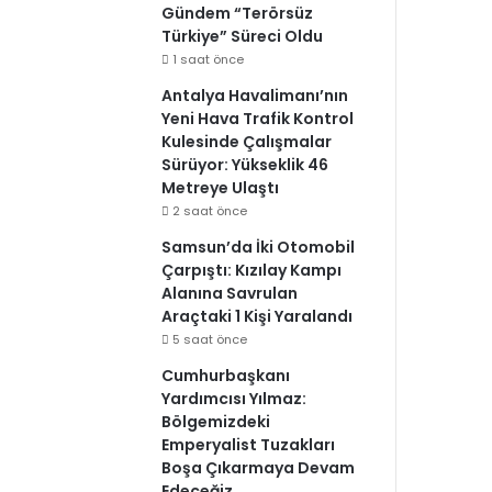
Gündem “Terörsüz
Türkiye” Süreci Oldu
1 saat önce
Antalya Havalimanı’nın
Yeni Hava Trafik Kontrol
Kulesinde Çalışmalar
Sürüyor: Yükseklik 46
Metreye Ulaştı
2 saat önce
Samsun’da İki Otomobil
Çarpıştı: Kızılay Kampı
Alanına Savrulan
Araçtaki 1 Kişi Yaralandı
5 saat önce
Cumhurbaşkanı
Yardımcısı Yılmaz:
Bölgemizdeki
Emperyalist Tuzakları
Boşa Çıkarmaya Devam
Edeceğiz