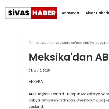
Anasayfa
Sivas Haberl
Gündem
Anasayfa
/
Dünya
/
Meksika'dan ABD'ye: Saygılı ol
Meksika'dan ABD
Mart 10, 2025
ANKARA
ABD Başkanı Donald Trump’ın Meksika’ya yöneli
askıya almasının ardından, Sheinbaum, başke
seslendi.