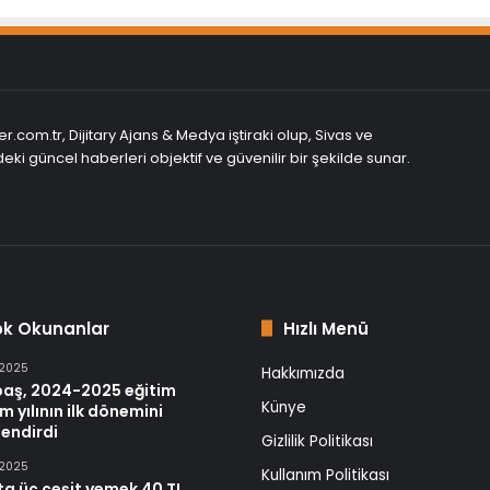
r.com.tr, Dijitary Ajans & Medya iştiraki olup, Sivas ve
eki güncel haberleri objektif ve güvenilir bir şekilde sunar.
ok Okunanlar
Hızlı Menü
 2025
Hakkımızda
baş, 2024-2025 eğitim
Künye
m yılının ilk dönemini
endirdi
Gizlilik Politikası
 2025
Kullanım Politikası
ta üç çeşit yemek 40 TL