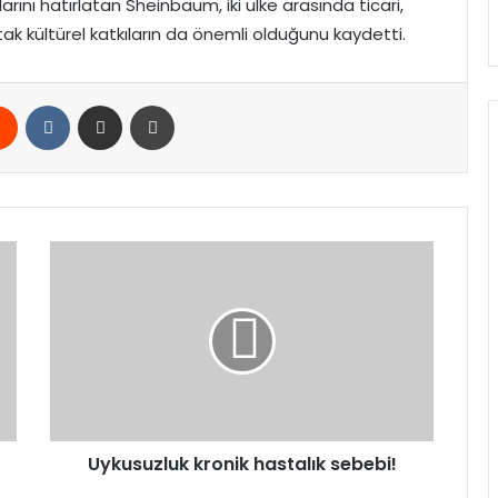
klarını hatırlatan Sheinbaum, iki ülke arasında ticari,
ak kültürel katkıların da önemli olduğunu kaydetti.
rest
Reddit
VKontakte
E-Posta ile paylaş
Yazdır
Uykusuzluk
kronik
hastalık
sebebi!
Uykusuzluk kronik hastalık sebebi!