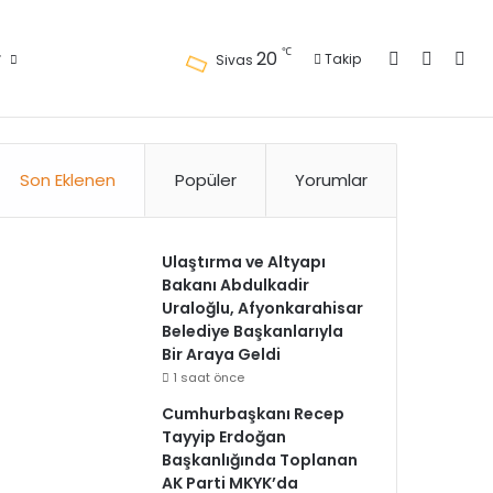
Kayıt Ol
Kenar 
Ara
℃
20
r
Takip
Sivas
Künye
Gizlilik Politikası
Kullanım Politikası
Reklam
İletişim
Son Eklenen
Popüler
Yorumlar
Ulaştırma ve Altyapı
Bakanı Abdulkadir
Uraloğlu, Afyonkarahisar
Belediye Başkanlarıyla
Bir Araya Geldi
1 saat önce
Cumhurbaşkanı Recep
Tayyip Erdoğan
Başkanlığında Toplanan
AK Parti MKYK’da