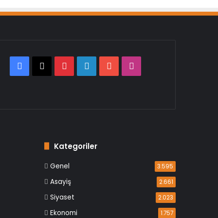
Facebook
X
Pinterest
LinkedIn
YouTube
Instagram
Kategoriler
Genel
3.595
Asayiş
2.661
Siyaset
2.023
Ekonomi
1.757