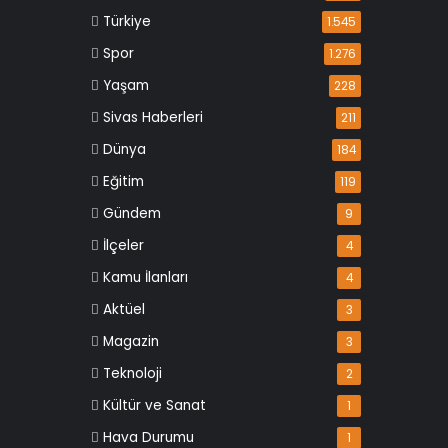
Türkiye
1.545
Spor
1.276
Yaşam
228
Sivas Haberleri
211
Dünya
184
Eğitim
119
Gündem
9
İlçeler
4
Kamu İlanları
4
Aktüel
3
Magazin
3
Teknoloji
2
Kültür ve Sanat
1
Hava Durumu
1