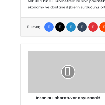
ABD ile 3 bin 180 kilometrelik bir sınırı paylaştı
ekonomik ve dostane ilişkilerin sürdüğünü, ort
Facebook
X
LinkedIn
Tumblr
Pinte
Paylaş
İnsanları
laboratuvar
doyuracak!
İnsanları laboratuvar doyuracak!