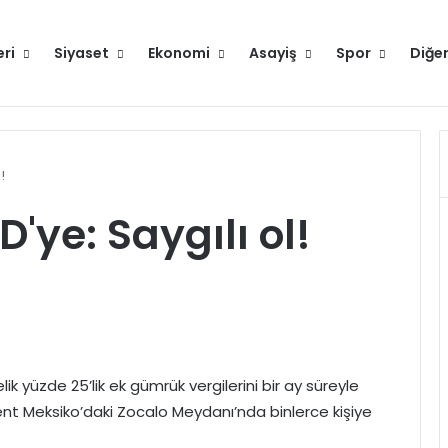
eri
Siyaset
Ekonomi
Asayiş
Spor
Diğe
Hakkımızda
!
'ye: Saygılı ol!
k yüzde 25’lik ek gümrük vergilerini bir ay süreyle
nt Meksiko’daki Zocalo Meydanı’nda binlerce kişiye