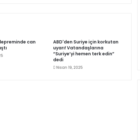
epreminde can
ABD'den Suriye için korkutan
aştı
uyarı! Vatandaşlarına
“Suriye’yi hemen terk edin”
25
dedi
Nisan 19, 2025