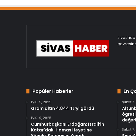
sivashabe
çevresind
Popüler Haberler
En Ç
Eylül 9, 2025
Şubat 7,
Gram altın 4.844 TL’yi gördü
Altun
öğreti
Eylül 9, 2025
değerl
Cumhurbaşkanı Erdoğan: İsrail’in
Katar’daki Hamas Heyetine
Şubat 7,
Yönelik Saldırısını Kınadı
Sivas'