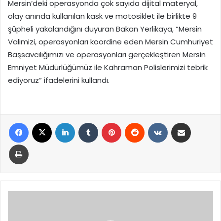
Mersin’deki operasyonda çok sayıda dijital materyal,
olay anında kullanılan kask ve motosiklet ile birlikte 9
şüpheli yakalandığını duyuran Bakan Yerlikaya, “Mersin
Valimizi, operasyonları koordine eden Mersin Cumhuriyet
Başsavcılığımızı ve operasyonları gerçekleştiren Mersin
Emniyet Müdürlüğümüz ile Kahraman Polislerimizi tebrik
ediyoruz” ifadelerini kullandı.
Facebook
X
LinkedIn
Tumblr
Pinterest
Reddit
VKontakte
E-Posta ile paylaş
Yazdır
Yerlikaya:
Protestolarda
16