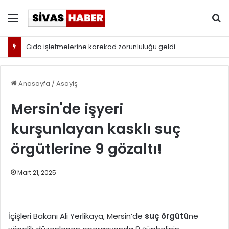
Menü
Ar
Gıda işletmelerine karekod zorunluluğu geldi
Anasayfa
/
Asayiş
Mersin'de işyeri
kurşunlayan kasklı suç
örgütlerine 9 gözaltı!
Mart 21, 2025
İçişleri Bakanı Ali Yerlikaya, Mersin’de
suç örgütü
ne