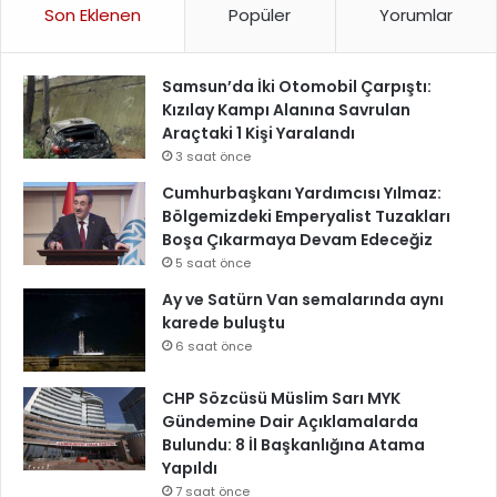
Son Eklenen
Popüler
Yorumlar
Samsun’da İki Otomobil Çarpıştı:
Kızılay Kampı Alanına Savrulan
Araçtaki 1 Kişi Yaralandı
3 saat önce
Cumhurbaşkanı Yardımcısı Yılmaz:
Bölgemizdeki Emperyalist Tuzakları
Boşa Çıkarmaya Devam Edeceğiz
5 saat önce
Ay ve Satürn Van semalarında aynı
karede buluştu
6 saat önce
CHP Sözcüsü Müslim Sarı MYK
Gündemine Dair Açıklamalarda
Bulundu: 8 İl Başkanlığına Atama
Yapıldı
7 saat önce