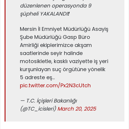
düzenlenen operasyonda 9
şüpheli YAKALANDI❗️
Mersin İl Emniyet Müdürlüğü Asayiş
Şube Müdürlüğü Gasp Büro
Amirliği ekiplerimizce akşam
saatlerinde seyir halinde
motosikletle, kasklı vaziyette iş yeri
kurşunlayan suç örgütüne yönelik
5 adreste eş…
pic.twitter.com/Px2N3cUtch
— T.C. İçişleri Bakanlığı
(@TC_icisleri)
March 20, 2025