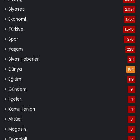
Siyaset
2.021
Ekonomi
1.757
Türkiye
1.545
Spor
1.276
Yaşam
228
Sivas Haberleri
211
Dünya
184
Eğitim
119
Gündem
9
İlçeler
4
Kamu İlanları
4
Aktüel
3
Magazin
3
Teknoloji
2