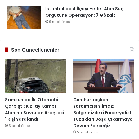
İstanbul’da 4 İlçeyi Hedef Alan Suç
Örgütüne Operasyon: 7 Gözaltı
9 saat önce
Son Güncellenenler
Samsun’da İki Otomobil
Cumhurbaşkanı
Çarpıştı: Kızılay Kampı
Yardımcısı Yılmaz:
Alanına Savrulan Araçtaki
Bölgemizdeki Emperyalist
1 Kişi Yaralandı
Tuzakları Boşa Çıkarmaya
Devam Edeceğiz
3 saat önce
5 saat önce