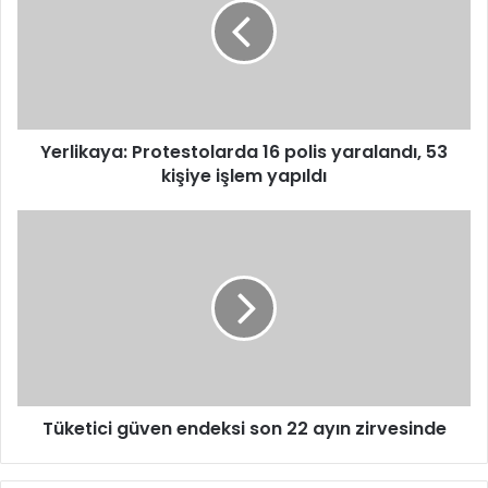
polis
yaralandı,
53
kişiye
işlem
yapıldı
Yerlikaya: Protestolarda 16 polis yaralandı, 53
kişiye işlem yapıldı
Tüketici
güven
endeksi
son
22
ayın
zirvesinde
Tüketici güven endeksi son 22 ayın zirvesinde