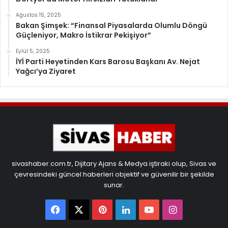
Ağustos 15, 2025
Bakan Şimşek: “Finansal Piyasalarda Olumlu Döngü
Güçleniyor, Makro İstikrar Pekişiyor”
Eylül 5, 2025
İYİ Parti Heyetinden Kars Barosu Başkanı Av. Nejat
Yağcı’ya Ziyaret
sivashaber.com.tr, Dijitary Ajans & Medya iştiraki olup, Sivas ve
çevresindeki güncel haberleri objektif ve güvenilir bir şekilde
sunar.
Facebook
X
Pinterest
LinkedIn
YouTube
Instagram