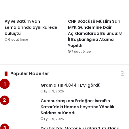
Ay ve Satürn Van
CHP Sözcüsü Müslim Sarı
semalarında aynı karede
MYK Gündemine Dair
buluştu
Açıklamalarda Bulundu: 8
İl Başkanlığına Atama
6 saat önce
Yapıldı
7 saat önce
Popüler Haberler
Gram altın 4.844 TL’yi gördü
Eylül 9, 2025
Cumhurbaşkanı Erdoğan: İsrail’in
Katar’daki Hamas Heyetine Yönelik
Saldırısını Kınadı
Eylül 9, 2025
Dörtyol’da Motor Hırsızları Tutuklandı