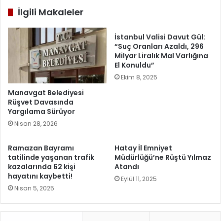
İlgili Makaleler
İstanbul Valisi Davut Gül:
“Suç Oranları Azaldı, 296
Milyar Liralık Mal Varlığına
El Konuldu”
Ekim 8, 2025
Manavgat Belediyesi
Rüşvet Davasında
Yargılama Sürüyor
Nisan 28, 2026
Ramazan Bayramı
Hatay İl Emniyet
tatilinde yaşanan trafik
Müdürlüğü’ne Rüştü Yılmaz
kazalarında 62 kişi
Atandı
hayatını kaybetti!
Eylül 11, 2025
Nisan 5, 2025