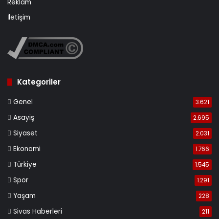
Reklam
İletişim
Kategoriler
Genel
3.621
Asayiş
2.695
Siyaset
2.031
Ekonomi
1.766
Türkiye
1.545
Spor
1.291
Yaşam
228
Sivas Haberleri
211