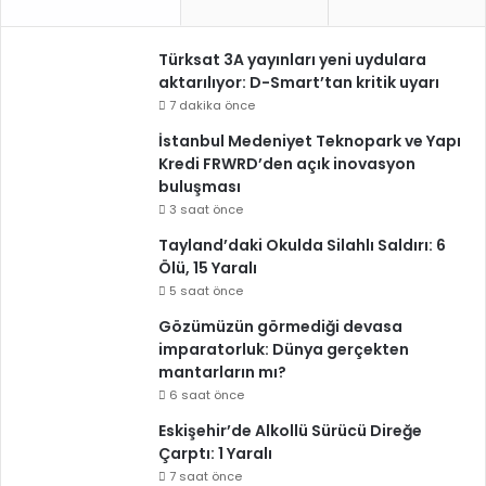
Türksat 3A yayınları yeni uydulara
aktarılıyor: D-Smart’tan kritik uyarı
7 dakika önce
İstanbul Medeniyet Teknopark ve Yapı
Kredi FRWRD’den açık inovasyon
buluşması
3 saat önce
Tayland’daki Okulda Silahlı Saldırı: 6
Ölü, 15 Yaralı
5 saat önce
Gözümüzün görmediği devasa
imparatorluk: Dünya gerçekten
mantarların mı?
6 saat önce
Eskişehir’de Alkollü Sürücü Direğe
Çarptı: 1 Yaralı
7 saat önce