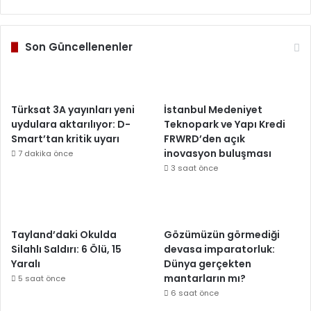
Son Güncellenenler
Türksat 3A yayınları yeni
İstanbul Medeniyet
uydulara aktarılıyor: D-
Teknopark ve Yapı Kredi
Smart’tan kritik uyarı
FRWRD’den açık
inovasyon buluşması
7 dakika önce
3 saat önce
Tayland’daki Okulda
Gözümüzün görmediği
Silahlı Saldırı: 6 Ölü, 15
devasa imparatorluk:
Yaralı
Dünya gerçekten
mantarların mı?
5 saat önce
6 saat önce