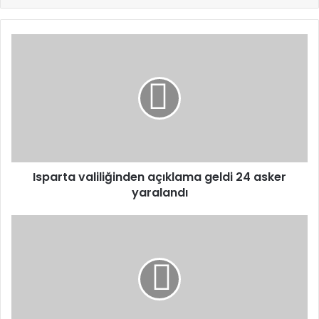
Isparta
valiliğinden
açıklama
geldi
24
asker
yaralandı
Isparta valiliğinden açıklama geldi 24 asker
yaralandı
Batman'da
oyuncak
silah
yasağı