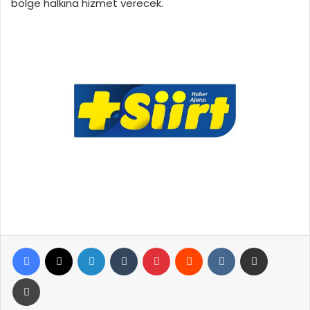
bölge halkına hizmet verecek.
Facebook
X
LinkedIn
Tumblr
Pinterest
Reddit
VKontakte
E-Posta ile paylaş
Yazdır