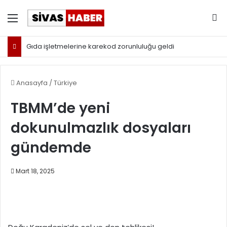
Menü
Ar
Gıda işletmelerine karekod zorunluluğu geldi
Anasayfa
/
Türkiye
TBMM’de yeni
dokunulmazlık dosyaları
gündemde
Mart 18, 2025