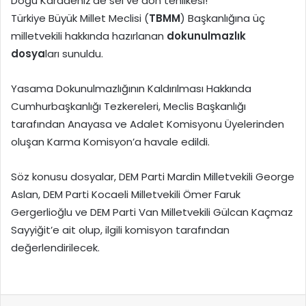
Doğu Karadeniz’de sel ve don tehlikesi!
Türkiye Büyük Millet Meclisi (
TBMM
) Başkanlığına üç
milletvekili hakkında hazırlanan
dokunulmazlık
dosya
ları sunuldu.
Yasama Dokunulmazlığının Kaldırılması Hakkında
Cumhurbaşkanlığı Tezkereleri, Meclis Başkanlığı
tarafından Anayasa ve Adalet Komisyonu Üyelerinden
oluşan Karma Komisyon’a havale edildi.
Söz konusu dosyalar, DEM Parti Mardin Milletvekili George
Aslan, DEM Parti Kocaeli Milletvekili Ömer Faruk
Gergerlioğlu ve DEM Parti Van Milletvekili Gülcan Kaçmaz
Sayyiğit’e ait olup, ilgili komisyon tarafından
değerlendirilecek.
Facebook
X
LinkedIn
Tumblr
Pinterest
Reddit
VKontakte
E-Posta ile paylaş