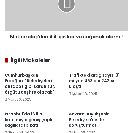
kar
ve
sağanak
alarmı!
Meteoroloji'den 4 il için kar ve sağanak alarmı!
İlgili Makaleler
Cumhurbaşkanı
Trafikteki araç sayısı 31
Erdoğan: "Belediyeleri
milyon 463 bin 242'ye
ahtapot gibi saran suç
ulaştı
örgütü deşifre olacak"
Şubat 18, 2025
Mart 30, 2025
İstanbul'da 16 ilin
Ankara Büyükşehir
katılımıyla geniş çaplı
Belediyesi'ne de
sağlık tatbikatı
soruşturma!
Nisan 28, 2025
Mart 25, 2025