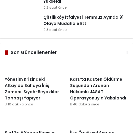
Yükseldi
2 saat önce
Çiftlikköy İtfaiyesi Temmuz Ayında 91
Olaya Müdahale Etti
3 saat önce
Son Güncellenenler
Yönetim Krizindeki
Kars’ta Kasten Öldürme
Altay’da Sahaya İniş
Suçundan Aranan
Zamanı: Siyah-Beyazlılar
Hükümlü JASAT
Topbaşı Yapıyor
Operasyonuyla Yakalandı
10 dakika önce
46 dakika önce
Siirt’te 5 Yaban Keçisini
İlke Özyüksel Avrupa