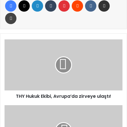
Yazdır
THY
Hukuk
Ekibi,
Avrupa’da
zirveye
ulaştı!
THY Hukuk Ekibi, Avrupa’da zirveye ulaştı!
Meteoroloji'den
4
il
için