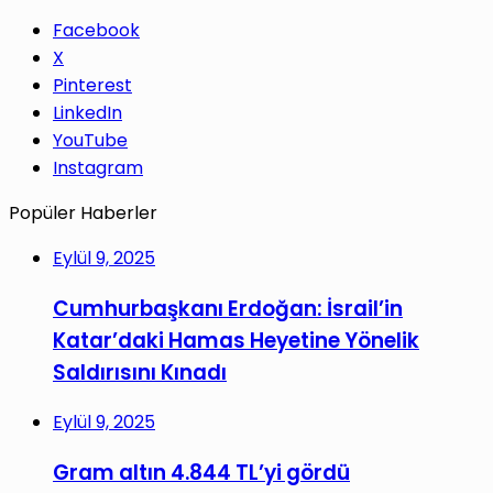
Facebook
X
Pinterest
LinkedIn
YouTube
Instagram
Popüler Haberler
Eylül 9, 2025
Cumhurbaşkanı Erdoğan: İsrail’in
Katar’daki Hamas Heyetine Yönelik
Saldırısını Kınadı
Eylül 9, 2025
Gram altın 4.844 TL’yi gördü