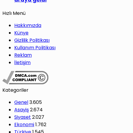
Hızlı Menü
Hakkımızda
Künye
Gizlilik Politikası
Kullanım Politikası
Reklam
İletişim
Kategoriler
Genel
3.605
Asayiş
2.674
Siyaset
2.027
Ekonomi
1.762
Türkiye
1.545