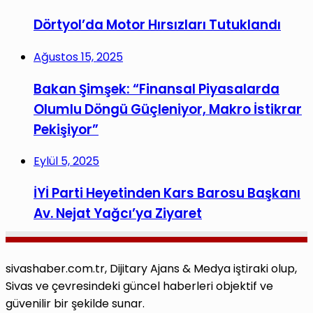
Dörtyol’da Motor Hırsızları Tutuklandı
Ağustos 15, 2025
Bakan Şimşek: “Finansal Piyasalarda
Olumlu Döngü Güçleniyor, Makro İstikrar
Pekişiyor”
Eylül 5, 2025
İYİ Parti Heyetinden Kars Barosu Başkanı
Av. Nejat Yağcı’ya Ziyaret
sivashaber.com.tr, Dijitary Ajans & Medya iştiraki olup,
Sivas ve çevresindeki güncel haberleri objektif ve
güvenilir bir şekilde sunar.