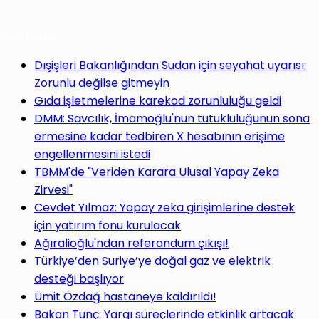
Gündem
Dışişleri Bakanlığından Sudan için seyahat uyarısı:
Zorunlu değilse gitmeyin
Gıda işletmelerine karekod zorunluluğu geldi
DMM: Savcılık, İmamoğlu'nun tutukluluğunun sona
ermesine kadar tedbiren X hesabının erişime
engellenmesini istedi
TBMM'de "Veriden Karara Ulusal Yapay Zeka
Zirvesi"
Cevdet Yılmaz: Yapay zeka girişimlerine destek
için yatırım fonu kurulacak
Ağıralioğlu'ndan referandum çıkışı!
Türkiye’den Suriye’ye doğal gaz ve elektrik
desteği başlıyor
Ümit Özdağ hastaneye kaldırıldı!
Bakan Tunç: Yargı süreçlerinde etkinlik artacak