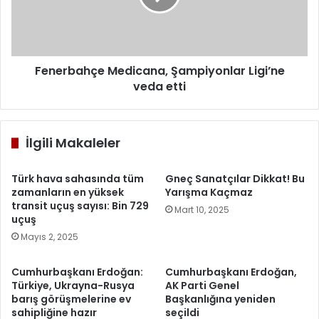
etti
Fenerbahçe Medicana, Şampiyonlar Ligi’ne
veda etti
İlgili Makaleler
Türk hava sahasında tüm
Gneç Sanatçılar Dikkat! Bu
zamanların en yüksek
Yarışma Kaçmaz
transit uçuş sayısı: Bin 729
Mart 10, 2025
uçuş
Mayıs 2, 2025
Cumhurbaşkanı Erdoğan:
Cumhurbaşkanı Erdoğan,
Türkiye, Ukrayna-Rusya
AK Parti Genel
barış görüşmelerine ev
Başkanlığına yeniden
sahipliğine hazır
seçildi