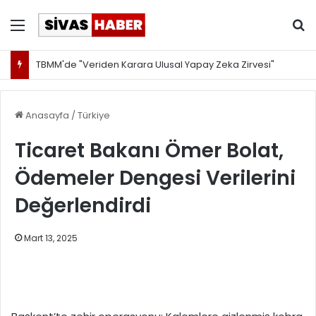
Menü
Ar
TBMM'de "Veriden Karara Ulusal Yapay Zeka Zirvesi"
Anasayfa
/
Türkiye
Ticaret Bakanı Ömer Bolat,
Ödemeler Dengesi Verilerini
Değerlendirdi
Mart 13, 2025