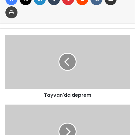
Yazdır
Tayvan'da
deprem
Tayvan'da deprem
Fenerbahçe
Medicana,
Şampiyonlar
Ligi’ne
veda