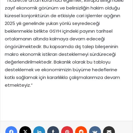
“Ticarette artan korumacı eğilimler, Avrupa Birliği’ndeki
zayıf ekonomik görünüm ve belirsizliğin hakim olduğu
küresel konjonktürün de etkisiyle cari işlemler açığının
2025 yılı genelinde yukarı yönlü seyredeceği
beklenmekle birlikte GSYH içindeki payının tarihsel
ortalamanın altında kalmaya devam edeceği
öngörülmektedir. Bu kapsamda dış talep bileşeninin
makro ekonomik istikrarı desteklemeyi sürdüreceği
değerlendirilmektedir. Bakanlık olarak bu tabloyu
desteklemek ve ekonomimizin büyüme hedeflerine
katkı sağlamak için kararlılıkla çalışmalarımıza devam
etmekteyiz.”
Facebook
X
LinkedIn
Tumblr
Pinterest
Reddit
VKontakte
E-Posta ile paylaş