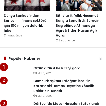
Dünya Bankası’ndan
Bitlis’te İki Yıllık Husumet
Suriye’nin finans sektörü
Barışla Sona Erdi: Sürecin
için 100 milyon dolarlık
Başrolünde Atmanega
hibe
Aşireti Lideri Hasan Açık
Vardı
1 saat önce
3 saat önce
Popüler Haberler
Gram altın 4.844 TL’yi gördü
Eylül 9, 2025
Cumhurbaşkanı Erdoğan: İsrail’in
Katar’daki Hamas Heyetine Yönelik
Saldırısını Kınadı
Eylül 9, 2025
Dörtyol’da Motor Hırsızları Tutuklandı