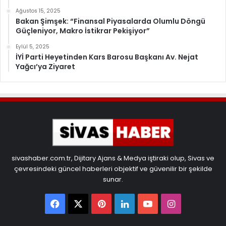
Ağustos 15, 2025
Bakan Şimşek: “Finansal Piyasalarda Olumlu Döngü
Güçleniyor, Makro İstikrar Pekişiyor”
Eylül 5, 2025
İYİ Parti Heyetinden Kars Barosu Başkanı Av. Nejat
Yağcı’ya Ziyaret
sivashaber.com.tr, Dijitary Ajans & Medya iştiraki olup, Sivas ve
çevresindeki güncel haberleri objektif ve güvenilir bir şekilde
sunar.
Facebook
X
Pinterest
LinkedIn
YouTube
Instagram