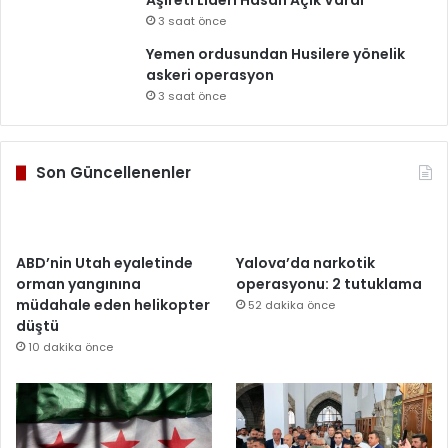
Aşireti Lideri Hasan Açık Vardı
3 saat önce
Yemen ordusundan Husilere yönelik
askeri operasyon
3 saat önce
Son Güncellenenler
ABD’nin Utah eyaletinde
Yalova’da narkotik
orman yangınına
operasyonu: 2 tutuklama
müdahale eden helikopter
52 dakika önce
düştü
10 dakika önce