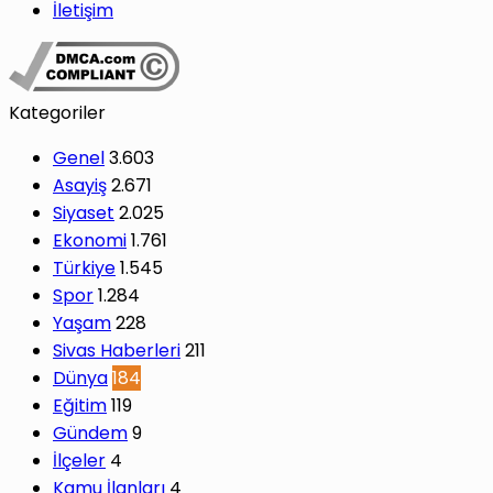
İletişim
Kategoriler
Genel
3.603
Asayiş
2.671
Siyaset
2.025
Ekonomi
1.761
Türkiye
1.545
Spor
1.284
Yaşam
228
Sivas Haberleri
211
Dünya
184
Eğitim
119
Gündem
9
İlçeler
4
Kamu İlanları
4