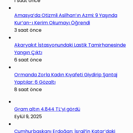
1 saat önce
Amasya’da Otizmli Asilhan’ın Azmi: 9 Yaşında
Kur’an-ı Kerim Okumayı Öğrendi
3 saat önce
Akaryakıt İstasyonundaki Lastik Tamirhanesinde
Yangın Çıktı
6 saat önce
Ormanda Zorla Kadın Kıyafeti Giydirip Şantaj
Yaptılar: 6 Gözaltı
8 saat önce
Gram altın 4.844 TL’yi gördü
Eylül 9, 2025
Cumhurbaşkanı Erdoğan: İsrail’in Katar’daki