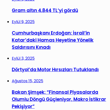
Gram altın 4.844 TL’yi gördü
Eylül 9, 2025
Cumhurbaşkanı Erdoğan: İsrail’in
Katar’daki Hamas Heyetine Yönelik
Saldırısını Kınadı
Eylül 3, 2025
Dörtyol’da Motor Hırsızları Tutuklandı
Ağustos 15, 2025
Bakan Şimşek: “Finansal Piyasalarda
Olumlu Döngü Güçleniyor, Makro İstikrar
Pekişiyor”