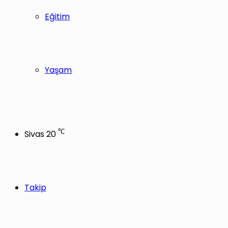
Eğitim
Yaşam
℃
Sivas
20
Takip