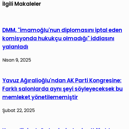
İlgili Makaleler
DMM, "İmamoğlu'nun diplomasını iptal eden
komisyonda hukukçu olmadığı" iddiasını
yalanladı
Nisan 9, 2025
Yavuz Ağıralioğlu'ndan AK Parti Kongresine:
Farklı salonlarda aynı şeyi söyleyeceksek bu
memleket yönetilememiştir
Şubat 22, 2025