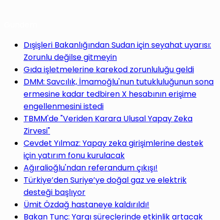
Gündem
Dışişleri Bakanlığından Sudan için seyahat uyarısı:
Zorunlu değilse gitmeyin
Gıda işletmelerine karekod zorunluluğu geldi
DMM: Savcılık, İmamoğlu'nun tutukluluğunun sona
ermesine kadar tedbiren X hesabının erişime
engellenmesini istedi
TBMM'de "Veriden Karara Ulusal Yapay Zeka
Zirvesi"
Cevdet Yılmaz: Yapay zeka girişimlerine destek
için yatırım fonu kurulacak
Ağıralioğlu'ndan referandum çıkışı!
Türkiye’den Suriye’ye doğal gaz ve elektrik
desteği başlıyor
Ümit Özdağ hastaneye kaldırıldı!
Bakan Tunç: Yargı süreçlerinde etkinlik artacak