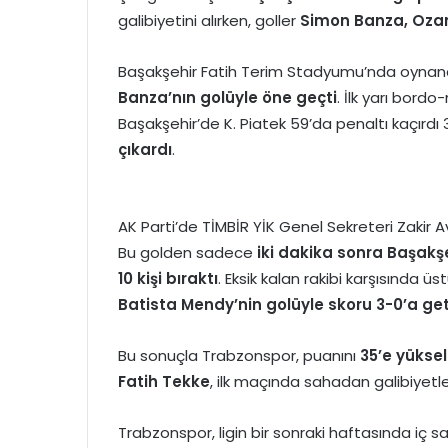
galibiyetini alırken, goller
Simon Banza, Ozan
Başakşehir Fatih Terim Stadyumu’nda oyn
Banza’nın golüyle öne geçti
. İlk yarı bord
Başakşehir’de K. Piatek 59’da penaltı kaçırdı
çıkardı
.
AK Parti’de TİMBİR YİK Genel Sekreteri Zakir 
Bu golden sadece
iki dakika sonra Başakşe
10 kişi bıraktı
. Eksik kalan rakibi karşısında
Batista Mendy’nin golüyle skoru 3-0’a get
Bu sonuçla Trabzonspor, puanını
35’e yüksel
Fatih Tekke
, ilk maçında sahadan galibiyetle
Trabzonspor, ligin bir sonraki haftasında iç