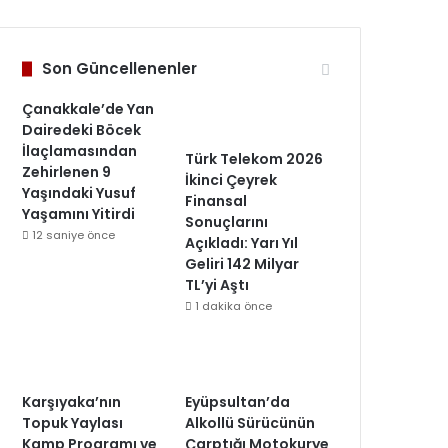
Son Güncellenenler
Çanakkale’de Yan
Dairedeki Böcek
İlaçlamasından
Türk Telekom 2026
Zehirlenen 9
İkinci Çeyrek
Yaşındaki Yusuf
Finansal
Yaşamını Yitirdi
Sonuçlarını
12 saniye önce
Açıkladı: Yarı Yıl
Geliri 142 Milyar
TL’yi Aştı
1 dakika önce
Karşıyaka’nın
Eyüpsultan’da
Topuk Yaylası
Alkollü Sürücünün
Kamp Programı ve
Çarptığı Motokurye