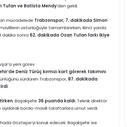
 Tufan ve Batista Mendy
’den geldi.
anan mücadelede
Trabzonspor, 7. dakikada Simon
o-mavililerin üstünlüğüyle tamamlanırken, ikinci yarıda
 3 dakika sonra
62. dakikada Ozan Tufan farkı ikiye
Avşar’a yeni görev
hir’de Deniz Türüç kırmızı kart görerek takımını
 üstünlüğünü sürdüren Trabzonspor,
87. dakikada
irdi
.
tirken
, Başakşehir
36 puanda kaldı
. Teknik direktör
 ayrılarak bordo-mavili taraftarlara umut verdi.
 sahada Göztepe’yi konuk edecek. Başakşehir ise