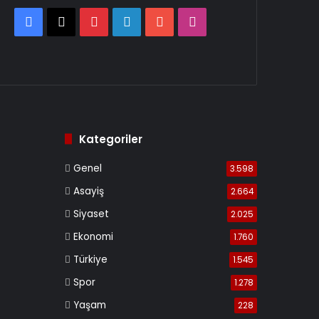
Facebook
X
Pinterest
LinkedIn
YouTube
Instagram
Kategoriler
Genel
3.598
Asayiş
2.664
Siyaset
2.025
Ekonomi
1.760
Türkiye
1.545
Spor
1.278
Yaşam
228