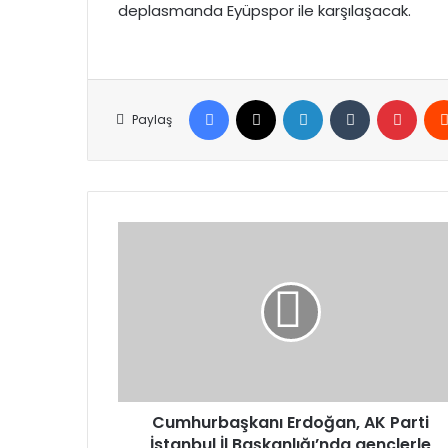
deplasmanda Eyüpspor ile karşılaşacak.
Facebook
X
LinkedIn
Tumblr
Pinte
Paylaş
Cumhurbaşkanı
Erdoğan,
AK
Parti
İstanbul
İl
Başkanlığı’nda
gençlerle
buluştu
Cumhurbaşkanı Erdoğan, AK Parti
İstanbul İl Başkanlığı’nda gençlerle