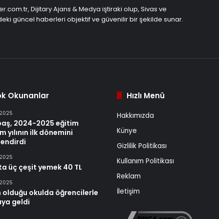
r.com.tr, Dijitary Ajans & Medya iştiraki olup, Sivas ve
eki güncel haberleri objektif ve güvenilir bir şekilde sunar.
ok Okunanlar
Hızlı Menü
 2025
Hakkımızda
baş, 2024-2025 eğitim
Künye
m yılının ilk dönemini
endirdi
Gizlilik Politikası
 2025
Kullanım Politikası
ta üç çeşit yemek 40 TL
Reklam
 2025
İletişim
 olduğu okulda öğrencilerle
aya geldi