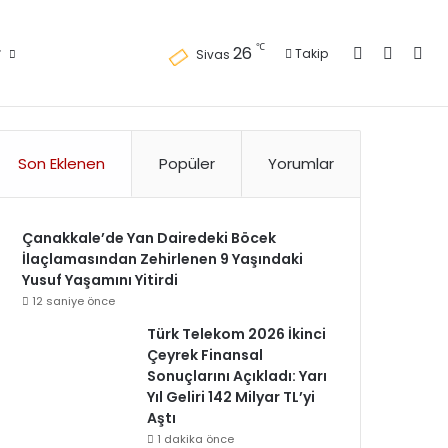
Kayıt Ol
Kenar 
Ara
℃
26
r
Takip
Sivas
Künye
Gizlilik Politikası
Kullanım Politikası
Reklam
İletişim
Son Eklenen
Popüler
Yorumlar
Çanakkale’de Yan Dairedeki Böcek
İlaçlamasından Zehirlenen 9 Yaşındaki
Yusuf Yaşamını Yitirdi
12 saniye önce
Türk Telekom 2026 İkinci
Çeyrek Finansal
Sonuçlarını Açıkladı: Yarı
Yıl Geliri 142 Milyar TL’yi
Aştı
1 dakika önce