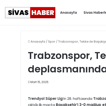
Anasayfa
Sivas Haberl
Gıda işletmelerine karekod zorunluluğu geldi
Gündem
Anasayfa
/
Spor
/
Trabzonspor, Tekke ile Başakş
Trabzonspor, Te
deplasmanında
Mart 15, 2025
Trendyol Süper Lig
’in 28. haftasında
Trabz
çıktığı ilk maçta
Başakşehir
’i 3-0 mağlup et