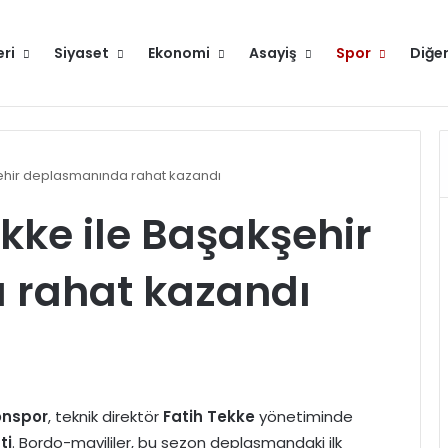
eri
Siyaset
Ekonomi
Asayiş
Spor
Diğe
Hakkımızda
ehir deplasmanında rahat kazandı
kke ile Başakşehir
 rahat kazandı
onspor
, teknik direktör
Fatih Tekke
yönetiminde
ti
. Bordo-mavililer, bu sezon deplasmandaki ilk