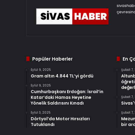
sivashabe
çevresind
Popüler Haberler
En Ç
Eylül 9, 2025
Şubat 7,
Gram altın 4.844 TL’yi gördü
Altun
öğreti
Eylül 9, 2025
değerl
Cumhurbaşkanı Erdoğan: İsrail’in
Katar’daki Hamas Heyetine
Şubat 7,
Yönelik Saldırısını Kınadı
Sivas'
Eylül 3, 2025
Şubat 7,
Dörtyol’da Motor Hırsızları
Mezun
Tutuklandı
bir ar