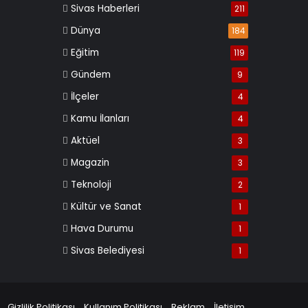
Sivas Haberleri
211
Dünya
184
Eğitim
119
Gündem
9
İlçeler
4
Kamu İlanları
4
Aktüel
3
Magazin
3
Teknoloji
2
Kültür ve Sanat
1
Hava Durumu
1
Sivas Belediyesi
1
Gizlilik Politikası
Kullanım Politikası
Reklam
İletişim