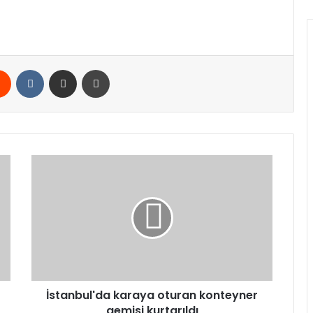
rest
Reddit
VKontakte
E-Posta ile paylaş
Yazdır
İstanbul'da
karaya
oturan
konteyner
gemisi
kurtarıldı
İstanbul'da karaya oturan konteyner
gemisi kurtarıldı