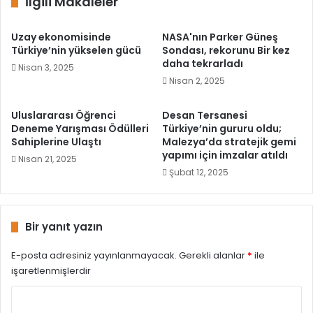
İlgili Makaleler
Uzay ekonomisinde
NASA'nın Parker Güneş
Türkiye’nin yükselen gücü
Sondası, rekorunu Bir kez
daha tekrarladı
Nisan 3, 2025
Nisan 2, 2025
Uluslararası Öğrenci
Desan Tersanesi
Deneme Yarışması Ödülleri
Türkiye’nin gururu oldu;
Sahiplerine Ulaştı
Malezya’da stratejik gemi
yapımı için imzalar atıldı
Nisan 21, 2025
Şubat 12, 2025
Bir yanıt yazın
E-posta adresiniz yayınlanmayacak.
Gerekli alanlar
*
ile
işaretlenmişlerdir
Y