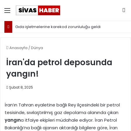
Menü
Ar
Gıda işletmelerine karekod zorunluluğu geldi
Anasayfa
/
Dünya
İran'da petrol deposunda
yangın!
Şubat 8, 2025
İran’ın Tahran eyaletine bağlı Rey ilçesindeki bir petrol
tesisinde, sıvılaştırılmış gaz depolama alanında çıkan
yangın
a itfaiye ekipleri müdahale ediyor. İran Petrol
Bakanlığı’na bağlı ajansın aktardığı bilgilere göre, İran