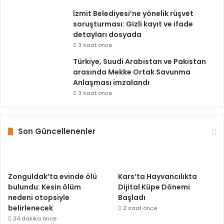
İzmit Belediyesi’ne yönelik rüşvet
soruşturması: Gizli kayıt ve ifade
detayları dosyada
3 saat önce
Türkiye, Suudi Arabistan ve Pakistan
arasında Mekke Ortak Savunma
Anlaşması imzalandı
3 saat önce
Son Güncellenenler
Zonguldak’ta evinde ölü
Kars’ta Hayvancılıkta
bulundu: Kesin ölüm
Dijital Küpe Dönemi
nedeni otopsiyle
Başladı
belirlenecek
2 saat önce
34 dakika önce