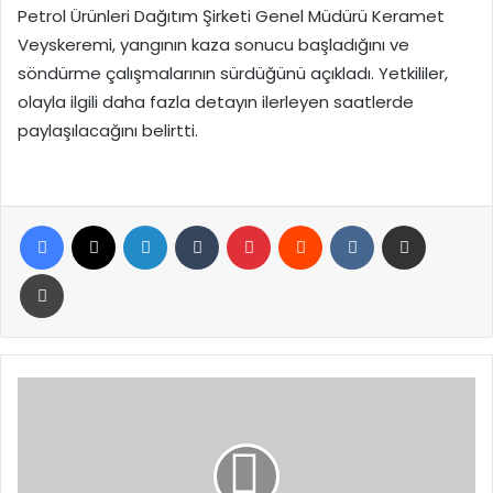
Petrol Ürünleri Dağıtım Şirketi Genel Müdürü Keramet
Veyskeremi, yangının kaza sonucu başladığını ve
söndürme çalışmalarının sürdüğünü açıkladı. Yetkililer,
olayla ilgili daha fazla detayın ilerleyen saatlerde
paylaşılacağını belirtti.
Facebook
X
LinkedIn
Tumblr
Pinterest
Reddit
VKontakte
E-Posta ile paylaş
Yazdır
Trump:
Los
Angeles
bombayla
vurulmuş