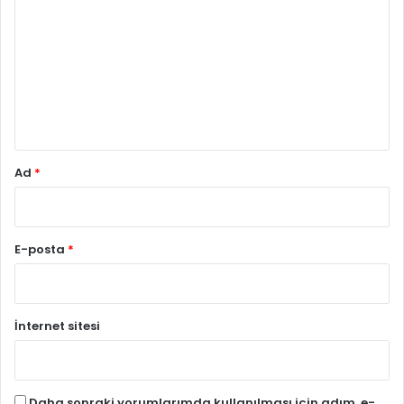
o
r
u
m
*
Ad
*
E-posta
*
İnternet sitesi
Daha sonraki yorumlarımda kullanılması için adım, e-