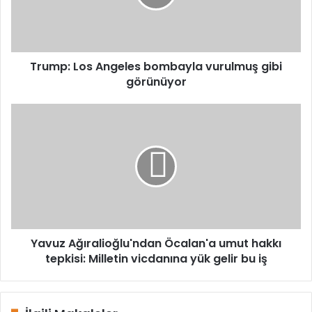
gibi
görünüyor
Trump: Los Angeles bombayla vurulmuş gibi
görünüyor
Yavuz
Ağıralioğlu'ndan
Öcalan'a
umut
hakkı
tepkisi:
Milletin
vicdanına
yük
gelir
Yavuz Ağıralioğlu'ndan Öcalan'a umut hakkı
bu
tepkisi: Milletin vicdanına yük gelir bu iş
iş