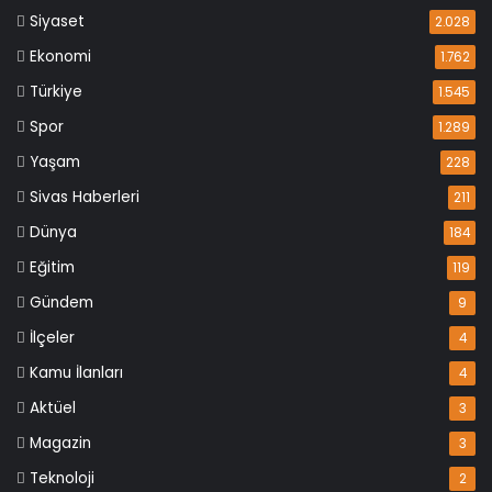
Siyaset
2.028
Ekonomi
1.762
Türkiye
1.545
Spor
1.289
Yaşam
228
Sivas Haberleri
211
Dünya
184
Eğitim
119
Gündem
9
İlçeler
4
Kamu İlanları
4
Aktüel
3
Magazin
3
Teknoloji
2