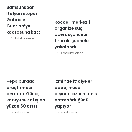
Samsunspor
İtalyan stoper
Gabriele
Kocaeli merkezli
Guarino’yu
organize suç
kadrosuna kattı
operasyonunun
14 dakika önce
firari iki şüphelisi
yakalandı
50 dakika önce
Hepsiburada
İzmir’de itfaiye eri
araştırması
baba, mesai
açıkladı: Güneş
dışında kızının tenis
koruyucu satışları
antrenörlüğünü
yüzde 50 arttı
yapıyor
1 saat önce
2 saat önce