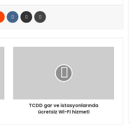
rest
Reddit
VKontakte
E-Posta ile paylaş
Yazdır
TCDD
gar
ve
istasyonlarında
ücretsiz
Wi-
Fi
hizmeti
TCDD gar ve istasyonlarında
ücretsiz Wi-Fi hizmeti