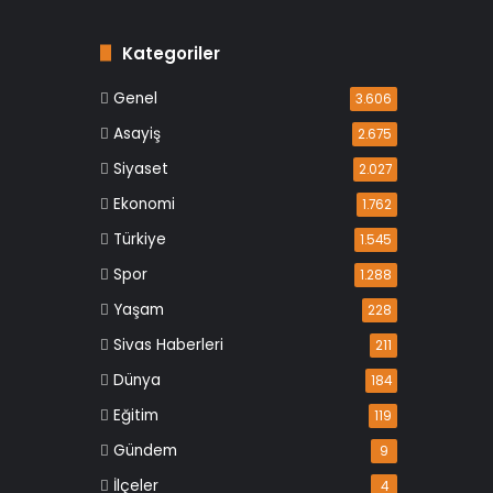
Kategoriler
Genel
3.606
Asayiş
2.675
Siyaset
2.027
Ekonomi
1.762
Türkiye
1.545
Spor
1.288
Yaşam
228
Sivas Haberleri
211
Dünya
184
Eğitim
119
Gündem
9
İlçeler
4