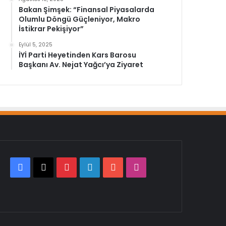
Bakan Şimşek: “Finansal Piyasalarda
Olumlu Döngü Güçleniyor, Makro
İstikrar Pekişiyor”
Eylül 5, 2025
İYİ Parti Heyetinden Kars Barosu
Başkanı Av. Nejat Yağcı’ya Ziyaret
Facebook
X
Pinterest
LinkedIn
YouTube
Instagram