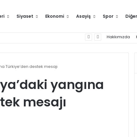
eri
Siyaset
Ekonomi
Asayiş
Spor
Diğe
Hakkımızda
a Türkiye’den destek mesajı
ya’daki yangına
tek mesajı