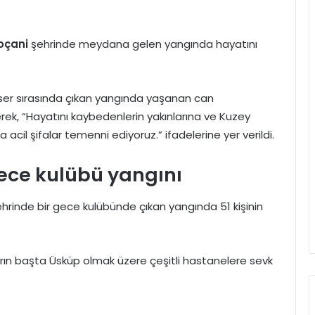
oçani
şehrinde meydana gelen yangında hayatını
onser sırasında çıkan yangında yaşanan can
erek, “Hayatını kaybedenlerin yakınlarına ve Kuzey
 acil şifalar temenni ediyoruz.” ifadelerine yer verildi.
ce kulübü yangını
inde bir gece kulübünde çıkan yangında 51 kişinin
ıların başta Üsküp olmak üzere çeşitli hastanelere sevk