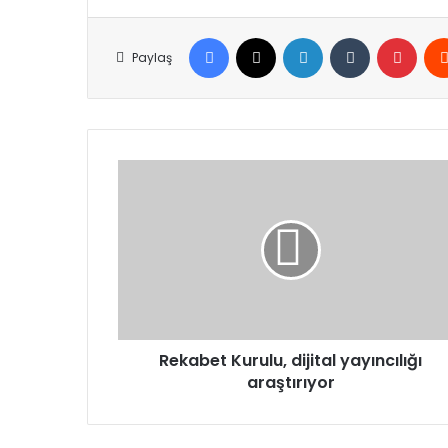
Facebook
X
LinkedIn
Tumblr
Pinte
Paylaş
Rekabet
Kurulu,
dijital
yayıncılığı
araştırıyor
Rekabet Kurulu, dijital yayıncılığı
araştırıyor