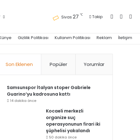
Kayıt Ol
Kenar 
Ara
℃
27
r
Takip
Sivas
Künye
Gizlilik Politikası
Kullanım Politikası
Reklam
İletişim
Son Eklenen
Popüler
Yorumlar
Samsunspor İtalyan stoper Gabriele
Guarino’yu kadrosuna kattı
14 dakika önce
Kocaeli merkezli
organize suç
operasyonunun firari iki
şüphelisi yakalandı
50 dakika önce