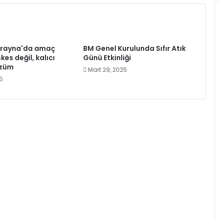
Ukrayna'da amaç
BM Genel Kurulunda Sıfır Atık
kes değil, kalıcı
Günü Etkinliği
özüm
Mart 29, 2025
25