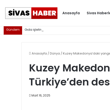
Anasayfa
Sivas Haberl
Gıda işletmelerine karekod zorunluluğu geldi
Gündem
Anasayfa
/
Dünya
/
Kuzey Makedonya’daki yangın
Kuzey Makedon
Türkiye’den des
Mart 16, 2025