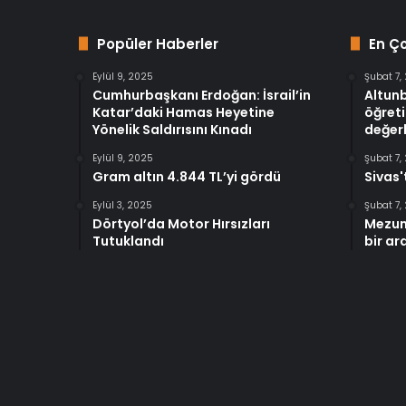
Popüler Haberler
En Ç
Eylül 9, 2025
Şubat 7,
Cumhurbaşkanı Erdoğan: İsrail’in
Altun
Katar’daki Hamas Heyetine
öğreti
Yönelik Saldırısını Kınadı
değerl
Eylül 9, 2025
Şubat 7,
Gram altın 4.844 TL’yi gördü
Sivas'
Eylül 3, 2025
Şubat 7,
Dörtyol’da Motor Hırsızları
Mezun
Tutuklandı
bir ar