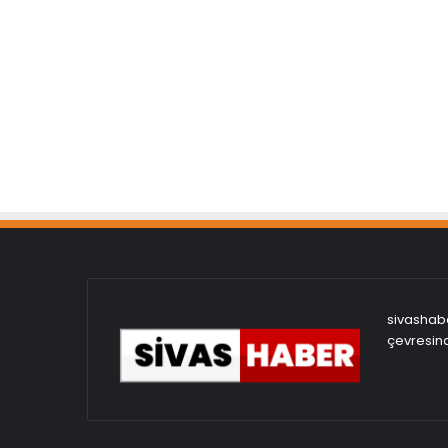
sivashabe
çevresind